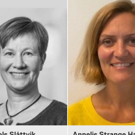
ls Slåttvik
Annelis Strange H