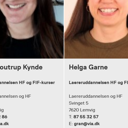
Boutrup Kynde
Helga Garne
annelsen HF og FIF-kurser
Laereruddannelsen HF og F
annelsen og HF
Laereruddannelsen og HF
Svinget 5
ig
7620 Lemvig
2 86
87 55 32 57
T:
a.dk
gran@via.dk
E: