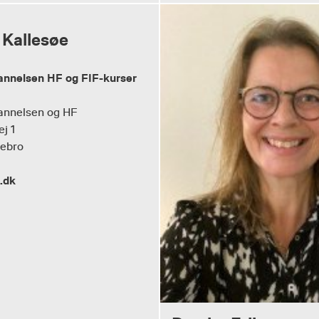
 Kallesøe
annelsen HF og FIF-kurser
annelsen og HF
ej 1
tebro
.dk