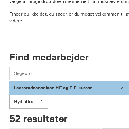
vælge at bruge drop-down menuerne til at indsnævre din
Finder du ikke det, du søger, er du meget velkommen til at
videre.
Find medarbejder
Laereruddannelsen HF og FIF-kurser
Ryd filtre
52 resultater