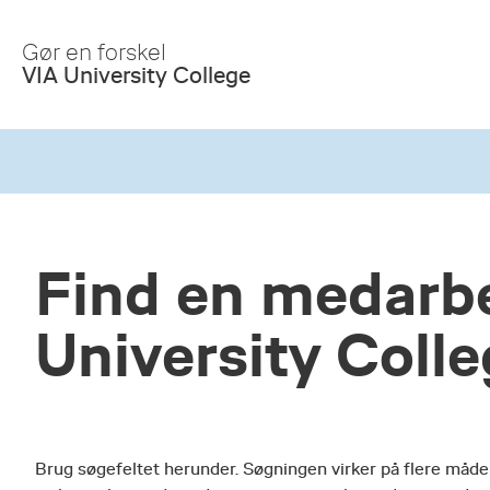
Skip
to
Gør en forskel
Main
VIA University College
Content
Find en medarbe
University Coll
Brug søgefeltet herunder. Søgningen virker på flere måde