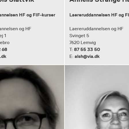
annelsen HF og FIF-kurser
Laereruddannelsen HF og F
annelsen og HF
Laereruddannelsen og HF
ej 1
Svinget 5
tebro
7620 Lemvig
2 68
87 55 33 50
T:
.dk
alsh@via.dk
E: