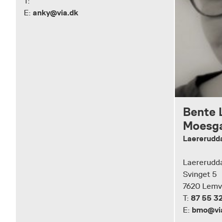
T:
anky@via.dk
E:
Bente 
Moesg
Laererudd
Laererudd
Svinget 5
7620 Lemv
87 55 32
T:
bmo@vi
E: