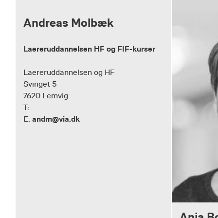
Andreas Molbæk
Laereruddannelsen HF og FIF-kurser
Laereruddannelsen og HF
Svinget 5
7620 Lemvig
T:
andm@via.dk
E:
Anja Bo