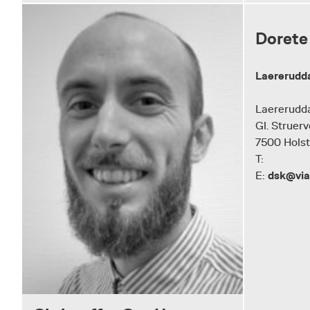
Dorete
Laererudd
Laererudd
Gl. Struerv
7500 Hols
T:
dsk@via
E: