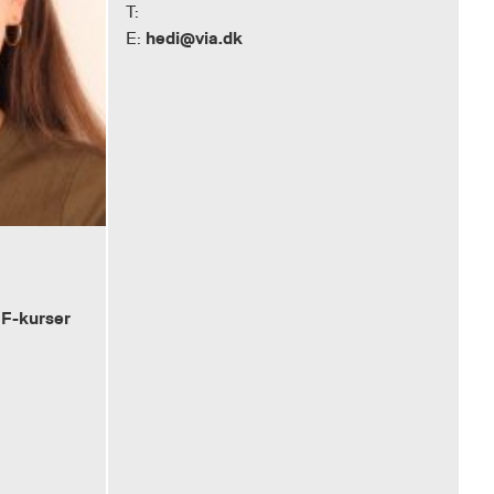
T:
hedi@via.dk
E:
IF-kurser