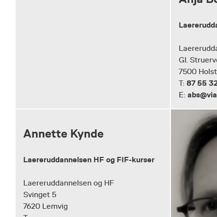
Laererudd
Laererudd
Gl. Struerv
7500 Hols
87 55 3
T:
abs@via
E:
Annette Kynde
Laereruddannelsen HF og FIF-kurser
Laereruddannelsen og HF
Svinget 5
7620 Lemvig