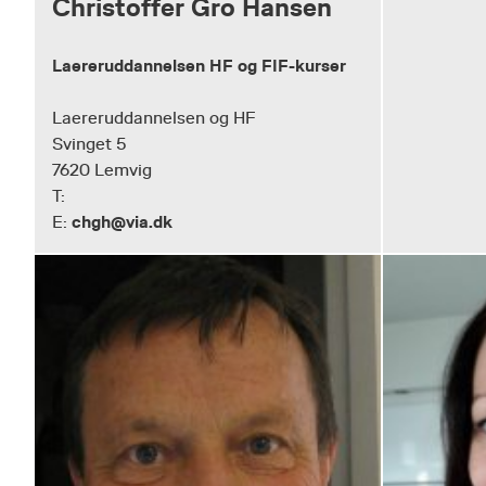
Christoffer Gro Hansen
Laereruddannelsen HF og FIF-kurser
Laereruddannelsen og HF
Svinget 5
7620 Lemvig
T:
chgh@via.dk
E: