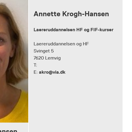
Annette Krogh-Hansen
Laereruddannelsen HF og FIF-kurser
Laereruddannelsen og HF
Svinget 5
7620 Lemvig
T:
akro@via.dk
E:
ansen