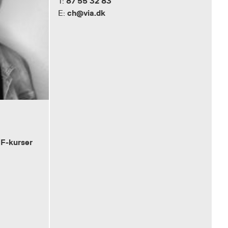
87 55 32 83
T:
ch@via.dk
E:
IF-kurser