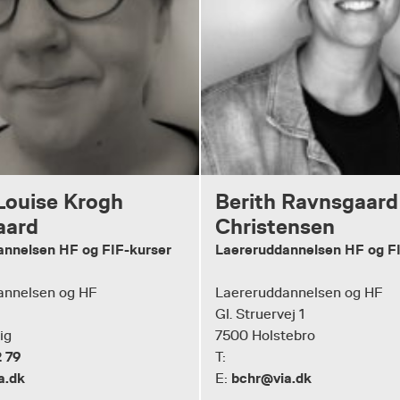
Louise Krogh
Berith Ravnsgaard
aard
Christensen
annelsen HF og FIF-kurser
Laereruddannelsen HF og F
annelsen og HF
Laereruddannelsen og HF
Gl. Struervej 1
ig
7500 Holstebro
 79
T:
a.dk
bchr@via.dk
E: