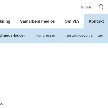
English
kning
Samarbejd med os
Om VIA
Kontakt
d medarbejder
For pressen
Betalingsoplysninger
og