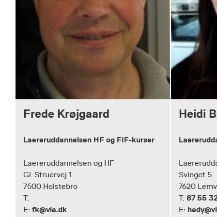
Frede Krøjgaard
Heidi 
Laereruddannelsen HF og FIF-kurser
Laererudd
Laereruddannelsen og HF
Laererudd
Gl. Struervej 1
Svinget 5
7500 Holstebro
7620 Lemv
87 55 3
T:
T:
fk@via.dk
hedy@vi
E:
E: