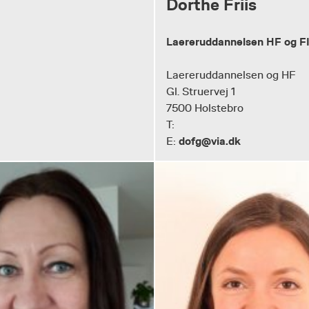
Dorthe Friis
Laereruddannelsen HF og F
Laereruddannelsen og HF
Gl. Struervej 1
7500 Holstebro
T:
dofg@via.dk
E: