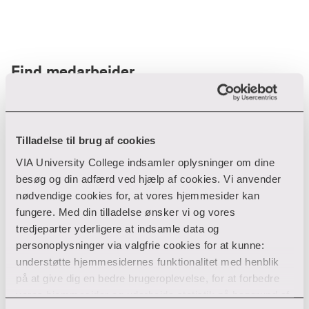
Find medarbejder
Filter
Tilladelse til brug af cookies
VIA University College indsamler oplysninger om dine
Ryd filtre
besøg og din adfærd ved hjælp af cookies. Vi anvender
nødvendige cookies for, at vores hjemmesider kan
fungere. Med din tilladelse ønsker vi og vores
tredjeparter yderligere at indsamle data og
personoplysninger via valgfrie cookies for at kunne:
Din søgning gav desværre ikke noget resultat
understøtte hjemmesidernes funktionalitet med henblik
på at give dig en bedre brugeroplevelse, for at forbedre
Giv ikke op endnu!
vores hjemmesider og udarbejde statistik på baggrund af
Tjek for eventuelle tastefejl eller prøv med et andet