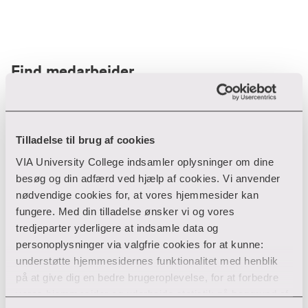
Find medarbejder
Filter
Tilladelse til brug af cookies
VIA University College indsamler oplysninger om dine
Ryd filtre
besøg og din adfærd ved hjælp af cookies. Vi anvender
nødvendige cookies for, at vores hjemmesider kan
fungere. Med din tilladelse ønsker vi og vores
tredjeparter yderligere at indsamle data og
personoplysninger via valgfrie cookies for at kunne:
Din søgning gav desværre ikke noget resultat
understøtte hjemmesidernes funktionalitet med henblik
på at give dig en bedre brugeroplevelse, for at forbedre
Giv ikke op endnu!
vores hjemmesider og udarbejde statistik på baggrund af
Tjek for eventuelle tastefejl eller prøv med et andet