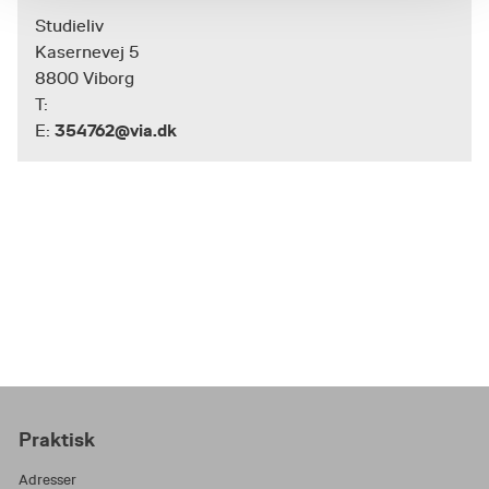
Studieliv
Kasernevej 5
8800 Viborg
T:
354762@via.dk
E:
Praktisk
Adresser