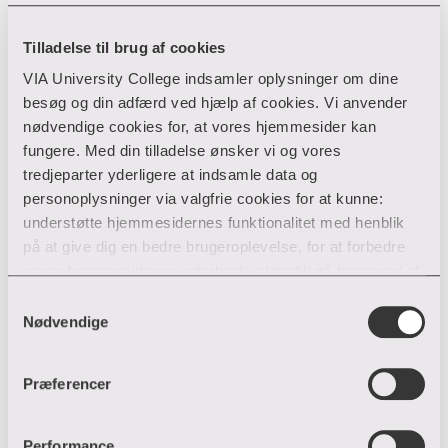
Birgitte Vigsø Henningsen
Tilladelse til brug af cookies
Uddannelsesudvikling
VIA University College indsamler oplysninger om dine
besøg og din adfærd ved hjælp af cookies. Vi anvender
Global Engagement
nødvendige cookies for, at vores hjemmesider kan
Prinsens Allé 2
fungere. Med din tilladelse ønsker vi og vores
8800 Viborg
tredjeparter yderligere at indsamle data og
87 55 37 36
T:
personoplysninger via valgfrie cookies for at kunne:
bvh@via.dk
E:
understøtte hjemmesidernes funktionalitet med henblik
på at give dig en bedre brugeroplevelse, for at forbedre
vores hjemmesider og udarbejde statistik på baggrund af
analyser samt for at målrette markedsføring via andre
Samtykkevalg
hjemmesider og sociale netværk.
Nødvendige
Du kan til enhver tid til- og fravælge cookies eller trække
Præferencer
din tilladelse tilbage ved trykke på ”Cookie banner”
nederst til venstre på hjemmesiden. Hvis du har givet
tilladelse til indsamlingen af data og placering af valgfrie
Performance