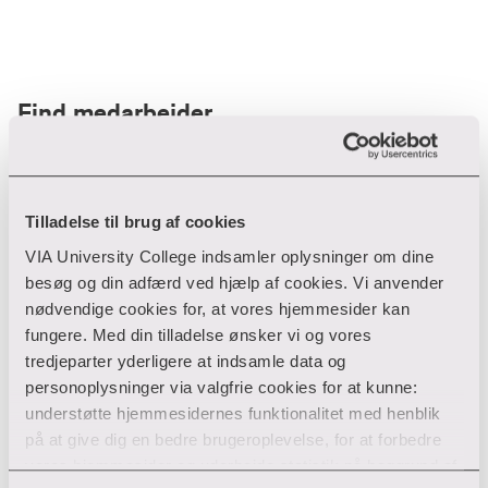
Find medarbejder
Filter
Tilladelse til brug af cookies
VIA University College indsamler oplysninger om dine
Ryd filtre
besøg og din adfærd ved hjælp af cookies. Vi anvender
nødvendige cookies for, at vores hjemmesider kan
fungere. Med din tilladelse ønsker vi og vores
tredjeparter yderligere at indsamle data og
personoplysninger via valgfrie cookies for at kunne:
Din søgning gav desværre ikke noget resultat
understøtte hjemmesidernes funktionalitet med henblik
på at give dig en bedre brugeroplevelse, for at forbedre
Giv ikke op endnu!
vores hjemmesider og udarbejde statistik på baggrund af
Tjek for eventuelle tastefejl eller prøv med et andet