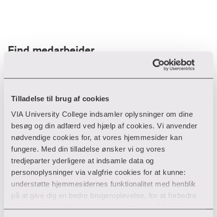
Find medarbejder
Filter
Tilladelse til brug af cookies
VIA University College indsamler oplysninger om dine
Ryd filtre
besøg og din adfærd ved hjælp af cookies. Vi anvender
nødvendige cookies for, at vores hjemmesider kan
fungere. Med din tilladelse ønsker vi og vores
tredjeparter yderligere at indsamle data og
personoplysninger via valgfrie cookies for at kunne:
Din søgning gav desværre ikke noget resultat
understøtte hjemmesidernes funktionalitet med henblik
på at give dig en bedre brugeroplevelse, for at forbedre
Giv ikke op endnu!
vores hjemmesider og udarbejde statistik på baggrund af
Tjek for eventuelle tastefejl eller prøv med et andet