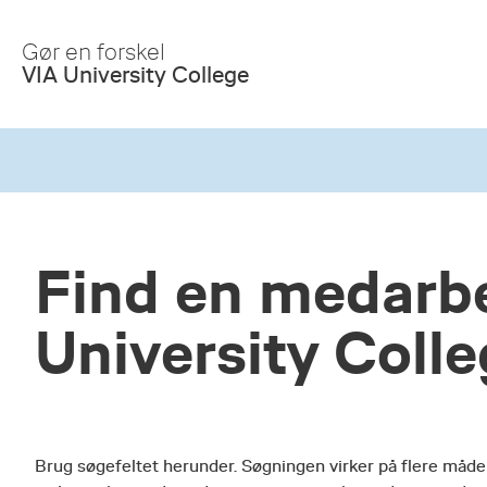
Skip
to
Gør en forskel
Main
VIA University College
Content
Find en medarbe
University Coll
Brug søgefeltet herunder. Søgningen virker på flere måde