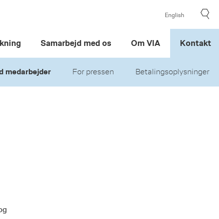
English
kning
Samarbejd med os
Om VIA
Kontakt
d medarbejder
For pressen
Betalingsoplysninger
og