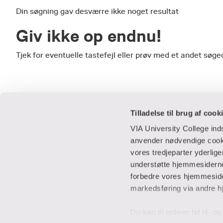
Din søgning gav desværre ikke noget resultat
Giv ikke op endnu!
Tjek for eventuelle tastefejl eller prøv med et andet sø
Tilladelse til brug af cook
VIA University College in
anvender nødvendige cooki
vores tredjeparter yderlig
Praktisk
Samarbejde
understøtte hjemmesidernes
forbedre vores hjemmesider
Adresser
IT-supportcent
markedsføring via andre h
Find en medarbejder
Lej lokaler
Job i VIA
Studentervæks
Du kan til enhver tid til- 
Parkering
Til leverandører