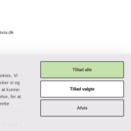
@via.dk
Tillad alle
okies. Vi
sker vi og
Tillad valgte
r at kunne:
Privatliv og lovgivning
lse, for at
rette
Afvis
Cookiepolitik
Data og privatliv
Handelsbetingelser
på ”Cookie
Tilgængelighedserklæring