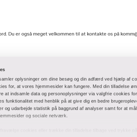
geord. Du er også meget velkommen til at kontakte os på komm
ies
dsamler oplysninger om dine besøg og din adfærd ved hjælp af co
es for, at vores hjemmesider kan fungere. Med din tilladelse øn
ere at indsamle data og personoplysninger via valgfrie cookies fo
 og virksomheder
Ansatte og studerende
 funktionalitet med henblik på at give dig en bedre brugeropleve
 og udarbejde statistik på baggrund af analyser samt for at mål
er
Bibliotek
jemmesider og sociale netværk.
Blanketter
thuse
For censorer
og fravælge cookies eller trække din tilladelse tilbage ved trykke 
Medarbejderportalen