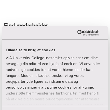
Find medarbejder
Filter
Tilladelse til brug af cookies
VIA University College indsamler oplysninger om dine
Ryd filtre
besøg og din adfærd ved hjælp af cookies. Vi anvender
nødvendige cookies for, at vores hjemmesider kan
fungere. Med din tilladelse ønsker vi og vores
tredjeparter yderligere at indsamle data og
personoplysninger via valgfrie cookies for at kunne:
Din søgning gav desværre ikke noget resultat
understøtte hjemmesidernes funktionalitet med henblik
på at give dig en bedre brugeroplevelse, for at forbedre
Giv ikke op endnu!
vores hjemmesider og udarbejde statistik på baggrund af
Tjek for eventuelle tastefejl eller prøv med et andet