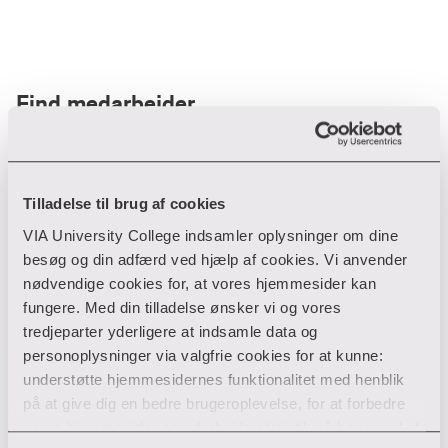
Find medarbejder
Filter
Tilladelse til brug af cookies
VIA University College indsamler oplysninger om dine
Ryd filtre
besøg og din adfærd ved hjælp af cookies. Vi anvender
nødvendige cookies for, at vores hjemmesider kan
fungere. Med din tilladelse ønsker vi og vores
tredjeparter yderligere at indsamle data og
personoplysninger via valgfrie cookies for at kunne:
Din søgning gav desværre ikke noget resultat
understøtte hjemmesidernes funktionalitet med henblik
på at give dig en bedre brugeroplevelse, for at forbedre
Giv ikke op endnu!
vores hjemmesider og udarbejde statistik på baggrund af
Tjek for eventuelle tastefejl eller prøv med et andet