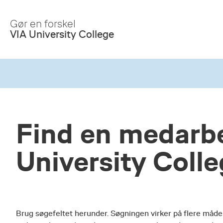
Skip
to
Gør en forskel
Main
VIA University College
Content
Find en medarbe
University Coll
Brug søgefeltet herunder. Søgningen virker på flere måde