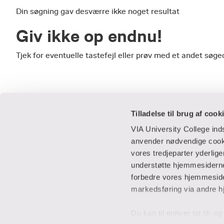
Din søgning gav desværre ikke noget resultat
Giv ikke op endnu!
Tjek for eventuelle tastefejl eller prøv med et andet sø
Tilladelse til brug af cook
VIA University College in
anvender nødvendige cooki
vores tredjeparter yderlig
Praktisk
Samarbejde
understøtte hjemmesidernes
forbedre vores hjemmesider
Adresser
IT-supportcent
markedsføring via andre h
Find en medarbejder
Lej lokaler
Job i VIA
Studentervæks
Du kan til enhver tid til- 
Parkering
Til leverandører