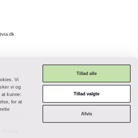
@via.dk
Tillad alle
okies. Vi
sker vi og
Tillad valgte
r at kunne:
Privatliv og lovgivning
lse, for at
rette
Afvis
Cookiepolitik
Data og privatliv
Handelsbetingelser
på ”Cookie
Tilgængelighedserklæring