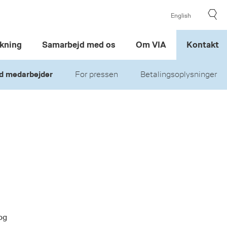
English
kning
Samarbejd med os
Om VIA
Kontakt
d medarbejder
For pressen
Betalingsoplysninger
og