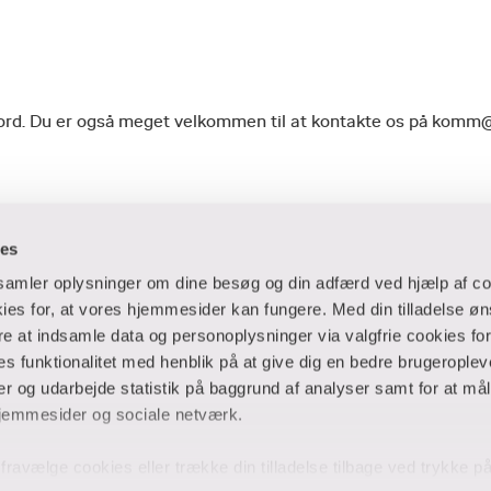
geord. Du er også meget velkommen til at kontakte os på komm
ies
dsamler oplysninger om dine besøg og din adfærd ved hjælp af co
es for, at vores hjemmesider kan fungere. Med din tilladelse øn
ere at indsamle data og personoplysninger via valgfrie cookies fo
 og virksomheder
Ansatte og studerende
 funktionalitet med henblik på at give dig en bedre brugeropleve
 og udarbejde statistik på baggrund af analyser samt for at mål
er
Bibliotek
jemmesider og sociale netværk.
Blanketter
thuse
For censorer
og fravælge cookies eller trække din tilladelse tilbage ved trykke 
Medarbejderportalen