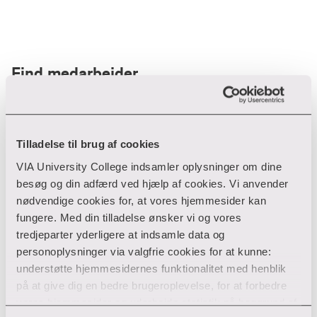
Find medarbejder
Filter
Tilladelse til brug af cookies
VIA University College indsamler oplysninger om dine
Ryd filtre
besøg og din adfærd ved hjælp af cookies. Vi anvender
nødvendige cookies for, at vores hjemmesider kan
fungere. Med din tilladelse ønsker vi og vores
tredjeparter yderligere at indsamle data og
personoplysninger via valgfrie cookies for at kunne:
Din søgning gav desværre ikke noget resultat
understøtte hjemmesidernes funktionalitet med henblik
på at give dig en bedre brugeroplevelse, for at forbedre
Giv ikke op endnu!
vores hjemmesider og udarbejde statistik på baggrund af
Tjek for eventuelle tastefejl eller prøv med et andet