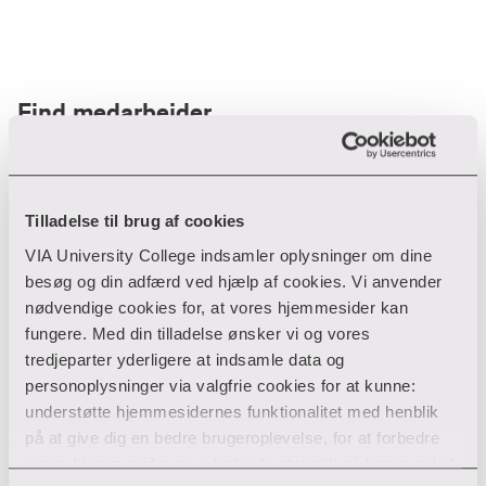
Find medarbejder
Filter
Tilladelse til brug af cookies
VIA University College indsamler oplysninger om dine
Ryd filtre
besøg og din adfærd ved hjælp af cookies. Vi anvender
nødvendige cookies for, at vores hjemmesider kan
fungere. Med din tilladelse ønsker vi og vores
tredjeparter yderligere at indsamle data og
personoplysninger via valgfrie cookies for at kunne:
Din søgning gav desværre ikke noget resultat
understøtte hjemmesidernes funktionalitet med henblik
på at give dig en bedre brugeroplevelse, for at forbedre
Giv ikke op endnu!
vores hjemmesider og udarbejde statistik på baggrund af
Tjek for eventuelle tastefejl eller prøv med et andet