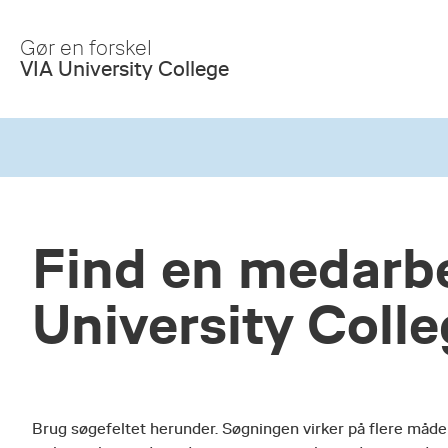
Skip
to
Gør en forskel
Main
VIA University College
Content
Find en medarbe
University Coll
Brug søgefeltet herunder. Søgningen virker på flere måde