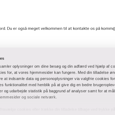
geord. Du er også meget velkommen til at kontakte os på komm
ies
dsamler oplysninger om dine besøg og din adfærd ved hjælp af co
es for, at vores hjemmesider kan fungere. Med din tilladelse øn
ere at indsamle data og personoplysninger via valgfrie cookies fo
 og virksomheder
Ansatte og studerende
 funktionalitet med henblik på at give dig en bedre brugeropleve
 og udarbejde statistik på baggrund af analyser samt for at mål
er
Bibliotek
jemmesider og sociale netværk.
Blanketter
thuse
For censorer
og fravælge cookies eller trække din tilladelse tilbage ved trykke 
Medarbejderportalen