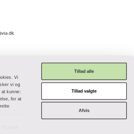
@via.dk
Tillad alle
okies. Vi
sker vi og
Tillad valgte
r at kunne:
Privatliv og lovgivning
lse, for at
rette
Afvis
Cookiepolitik
Data og privatliv
Handelsbetingelser
på ”Cookie
Tilgængelighedserklæring