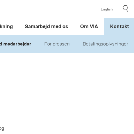
English
kning
Samarbejd med os
Om VIA
Kontakt
d medarbejder
For pressen
Betalingsoplysninger
og