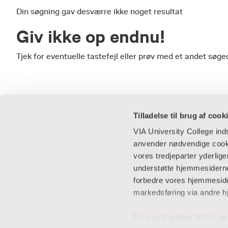
Din søgning gav desværre ikke noget resultat
Giv ikke op endnu!
Tjek for eventuelle tastefejl eller prøv med et andet sø
Tilladelse til brug af cook
VIA University College in
anvender nødvendige cooki
vores tredjeparter yderlig
Praktisk
Samarbejde
understøtte hjemmesidernes
forbedre vores hjemmesider
Adresser
IT-supportcent
markedsføring via andre h
Find en medarbejder
Lej lokaler
Job i VIA
Studentervæks
Du kan til enhver tid til- 
Parkering
Til leverandører