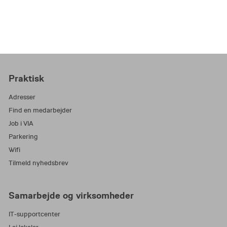
Praktisk
Adresser
Find en medarbejder
Job i VIA
Parkering
Wifi
Tilmeld nyhedsbrev
Samarbejde og virksomheder
IT-supportcenter