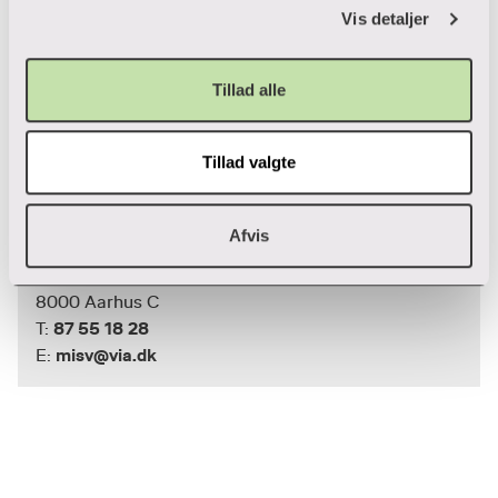
87 55 18 33
Vis detaljer
T:
ligr@via.dk
E:
Tillad alle
Michael Svensson
Tillad valgte
Professionsmasteruddannelser og
uddakademi
Afvis
Ceresbyen
8000 Aarhus C
87 55 18 28
T:
misv@via.dk
E: