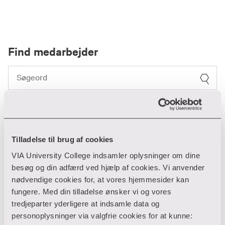
Find medarbejder
Filter
Ryd filtre
Tilladelse til brug af cookies
1 resultater
VIA University College indsamler oplysninger om dine
besøg og din adfærd ved hjælp af cookies. Vi anvender
nødvendige cookies for, at vores hjemmesider kan
Ulla Kirkedal
fungere. Med din tilladelse ønsker vi og vores
tredjeparter yderligere at indsamle data og
personoplysninger via valgfrie cookies for at kunne:
HR