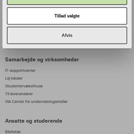
Adresser
Find en medarbejder
Tillad valgte
Job i VIA
Parkering
Wifi
Afvis
Tilmeld nyhedsbrev
Samarbejde og virksomheder
IT-supportcenter
Lej lokaler
Studentervæksthuse
Til leverandører
VIA Center for undervisningsmidler
Ansatte og studerende
Bibliotek