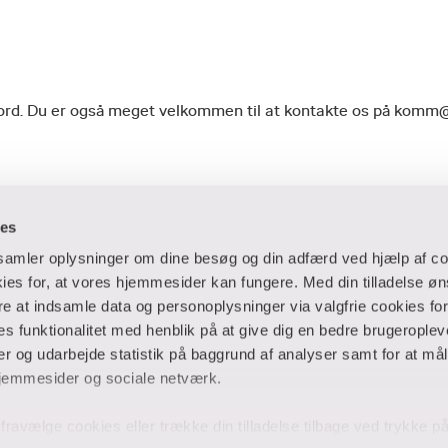
geord. Du er også meget velkommen til at kontakte os på komm
ies
dsamler oplysninger om dine besøg og din adfærd ved hjælp af co
es for, at vores hjemmesider kan fungere. Med din tilladelse øn
ere at indsamle data og personoplysninger via valgfrie cookies fo
 og virksomheder
Ansatte og studerende
 funktionalitet med henblik på at give dig en bedre brugeropleve
 og udarbejde statistik på baggrund af analyser samt for at mål
er
Bibliotek
jemmesider og sociale netværk.
Blanketter
thuse
For censorer
og fravælge cookies eller trække din tilladelse tilbage ved trykke 
Medarbejderportalen