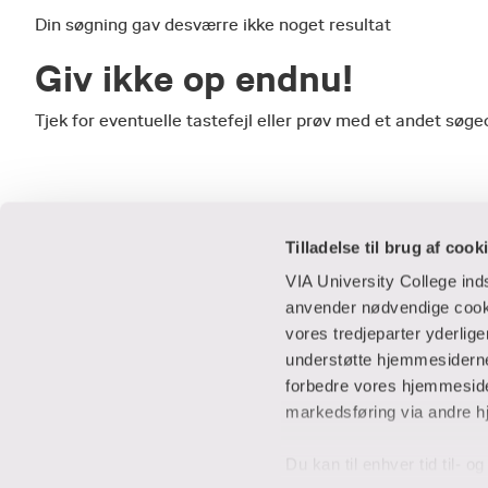
Din søgning gav desværre ikke noget resultat
Giv ikke op endnu!
Tjek for eventuelle tastefejl eller prøv med et andet sø
Tilladelse til brug af cook
VIA University College in
anvender nødvendige cooki
vores tredjeparter yderlig
Praktisk
Samarbejde
understøtte hjemmesidernes
forbedre vores hjemmesider
Adresser
IT-supportcent
markedsføring via andre h
Find en medarbejder
Lej lokaler
Job i VIA
Studentervæks
Du kan til enhver tid til- 
Parkering
Til leverandører