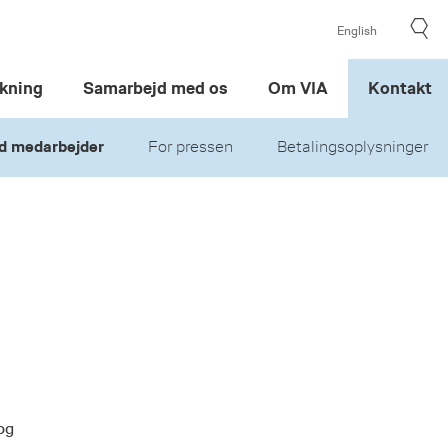
English
kning
Samarbejd med os
Om VIA
Kontakt
d medarbejder
For pressen
Betalingsoplysninger
og