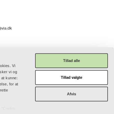
@via.dk
Tillad alle
okies. Vi
sker vi og
Tillad valgte
r at kunne:
Privatliv og lovgivning
lse, for at
rette
Afvis
Cookiepolitik
Data og privatliv
Handelsbetingelser
på ”Cookie
Tilgængelighedserklæring