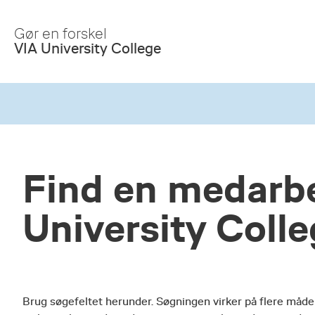
Skip
to
Gør en forskel
Main
VIA University College
Content
Find en medarbe
University Coll
Brug søgefeltet herunder. Søgningen virker på flere måde