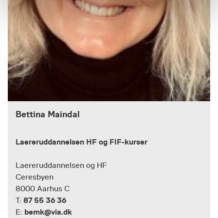
Bettina Maindal
Laereruddannelsen HF og FIF-kurser
Laereruddannelsen og HF
Ceresbyen
8000 Aarhus C
87 55 36 36
T:
bemk@via.dk
E: