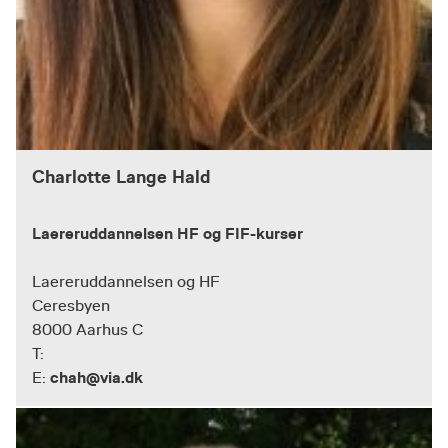
Charlotte Lange Hald
Laereruddannelsen HF og FIF-kurser
Laereruddannelsen og HF
Ceresbyen
8000 Aarhus C
T:
chah@via.dk
E: