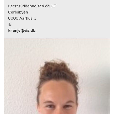
Laereruddannelsen og HF
Ceresbyen
8000 Aarhus C
T:
anje@via.dk
E: