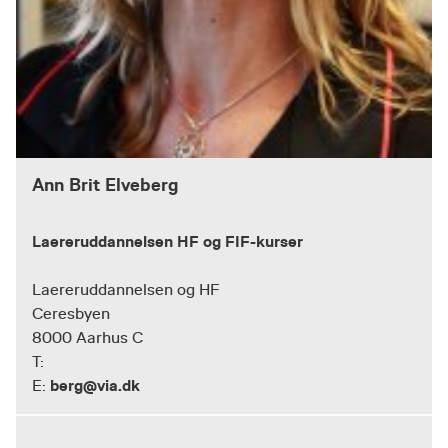
Ann Brit Elveberg
Laereruddannelsen HF og FIF-kurser
Laereruddannelsen og HF
Ceresbyen
8000 Aarhus C
T:
berg@via.dk
E: