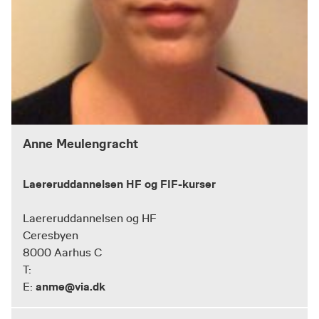
Anne Meulengracht
Laereruddannelsen HF og FIF-kurser
Laereruddannelsen og HF
Ceresbyen
8000 Aarhus C
T:
anme@via.dk
E: