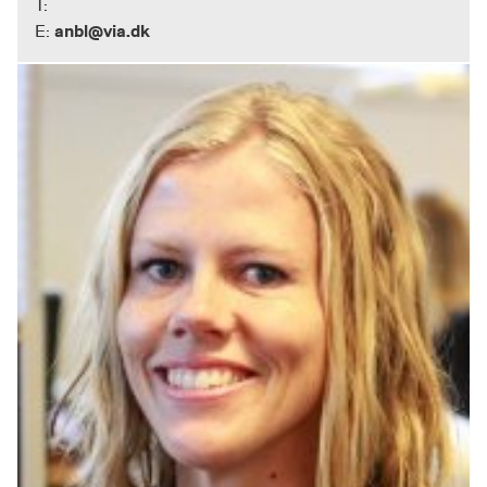
T:
anbl@via.dk
E: