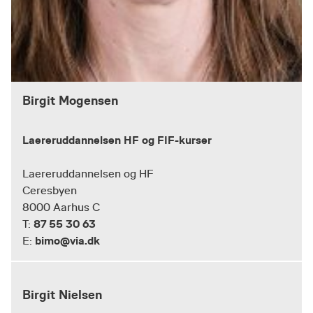
Birgit Mogensen
Laereruddannelsen HF og FIF-kurser
Laereruddannelsen og HF
Ceresbyen
8000 Aarhus C
87 55 30 63
T:
bimo@via.dk
E:
Birgit Nielsen