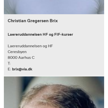
Christian Gregersen Brix
Laereruddannelsen HF og FIF-kurser
Laereruddannelsen og HF
Ceresbyen
8000 Aarhus C
T:
brix@via.dk
E: