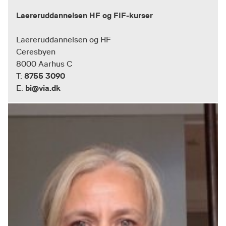
Laereruddannelsen HF og FIF-kurser
Laereruddannelsen og HF
Ceresbyen
8000 Aarhus C
8755 3090
T:
bi@via.dk
E: