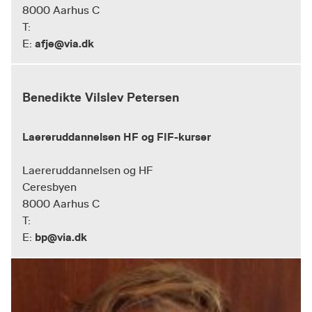
8000 Aarhus C
T:
afje@via.dk
E:
Benedikte Vilslev Petersen
Laereruddannelsen HF og FIF-kurser
Laereruddannelsen og HF
Ceresbyen
8000 Aarhus C
T:
bp@via.dk
E: