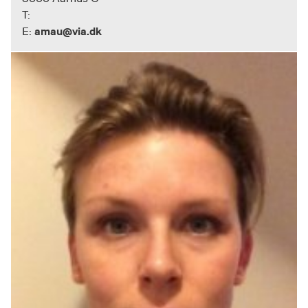
T:
amau@via.dk
E: