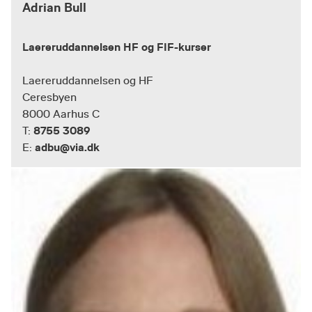
Adrian Bull
Laereruddannelsen HF og FIF-kurser
Laereruddannelsen og HF
Ceresbyen
8000 Aarhus C
8755 3089
T:
adbu@via.dk
E: