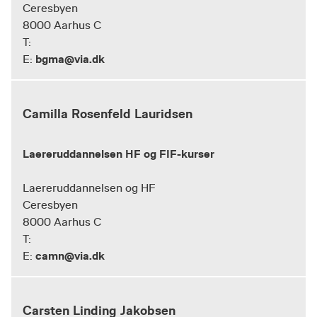
Ceresbyen
8000 Aarhus C
T:
bgma@via.dk
E:
Camilla Rosenfeld Lauridsen
Laereruddannelsen HF og FIF-kurser
Laereruddannelsen og HF
Ceresbyen
8000 Aarhus C
T:
camn@via.dk
E:
Carsten Linding Jakobsen