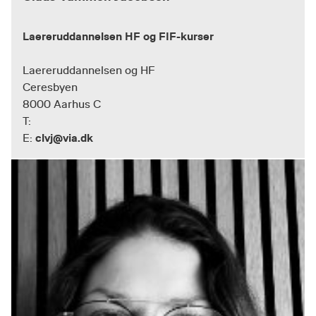
Laereruddannelsen HF og FIF-kurser
Laereruddannelsen og HF
Ceresbyen
8000 Aarhus C
T:
clvj@via.dk
E: