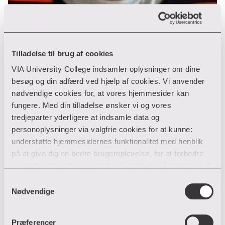
Bent Sortkær
Laereruddannelsen HF og FIF-kurser
Tilladelse til brug af cookies
VIA University College indsamler oplysninger om dine
Laereruddannelsen og HF
besøg og din adfærd ved hjælp af cookies. Vi anvender
Ceresbyen
nødvendige cookies for, at vores hjemmesider kan
8000 Aarhus C
fungere. Med din tilladelse ønsker vi og vores
T:
tredjeparter yderligere at indsamle data og
bens@via.dk
E:
personoplysninger via valgfrie cookies for at kunne:
understøtte hjemmesidernes funktionalitet med henblik
på at give dig en bedre brugeroplevelse, for at forbedre
Bente Kjeldbjerg Bro
vores hjemmesider og udarbejde statistik på baggrund af
analyser samt for at målrette markedsføring via andre
Samtykkevalg
hjemmesider og sociale netværk.
Nødvendige
Laereruddannelsen HF og FIF-kurser
Du kan til enhver tid til- og fravælge cookies eller trække
Laereruddannelsen og HF
Præferencer