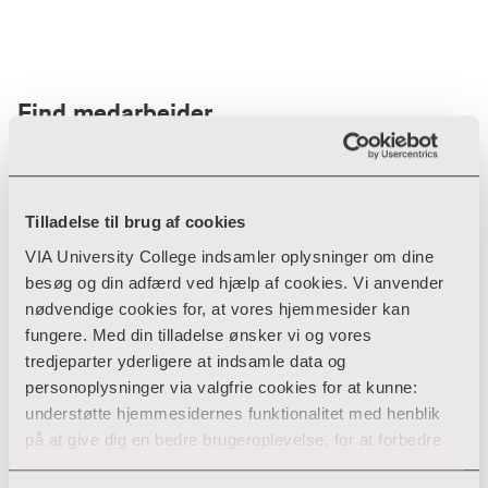
Find medarbejder
Filter
Tilladelse til brug af cookies
VIA University College indsamler oplysninger om dine
Ryd filtre
besøg og din adfærd ved hjælp af cookies. Vi anvender
nødvendige cookies for, at vores hjemmesider kan
fungere. Med din tilladelse ønsker vi og vores
tredjeparter yderligere at indsamle data og
personoplysninger via valgfrie cookies for at kunne:
Din søgning gav desværre ikke noget resultat
understøtte hjemmesidernes funktionalitet med henblik
på at give dig en bedre brugeroplevelse, for at forbedre
Giv ikke op endnu!
vores hjemmesider og udarbejde statistik på baggrund af
Tjek for eventuelle tastefejl eller prøv med et andet