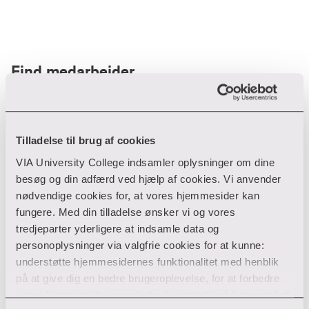
Find medarbejder
Filter
Tilladelse til brug af cookies
VIA University College indsamler oplysninger om dine
Ryd filtre
besøg og din adfærd ved hjælp af cookies. Vi anvender
nødvendige cookies for, at vores hjemmesider kan
fungere. Med din tilladelse ønsker vi og vores
tredjeparter yderligere at indsamle data og
personoplysninger via valgfrie cookies for at kunne:
Din søgning gav desværre ikke noget resultat
understøtte hjemmesidernes funktionalitet med henblik
på at give dig en bedre brugeroplevelse, for at forbedre
Giv ikke op endnu!
vores hjemmesider og udarbejde statistik på baggrund af
Tjek for eventuelle tastefejl eller prøv med et andet