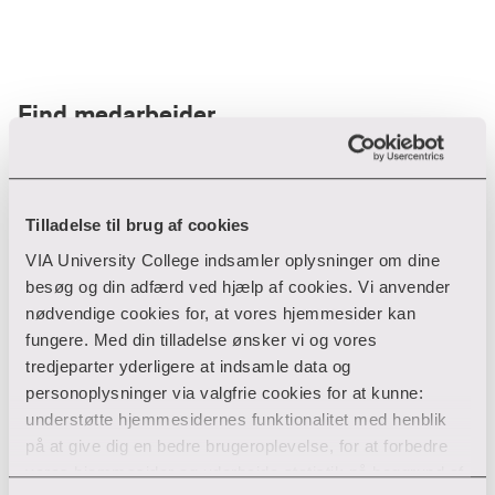
Find medarbejder
Filter
Tilladelse til brug af cookies
VIA University College indsamler oplysninger om dine
Ryd filtre
besøg og din adfærd ved hjælp af cookies. Vi anvender
nødvendige cookies for, at vores hjemmesider kan
fungere. Med din tilladelse ønsker vi og vores
tredjeparter yderligere at indsamle data og
personoplysninger via valgfrie cookies for at kunne:
Din søgning gav desværre ikke noget resultat
understøtte hjemmesidernes funktionalitet med henblik
på at give dig en bedre brugeroplevelse, for at forbedre
Giv ikke op endnu!
vores hjemmesider og udarbejde statistik på baggrund af
Tjek for eventuelle tastefejl eller prøv med et andet