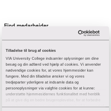
Find medarbejder
Filter
Tilladelse til brug af cookies
VIA University College indsamler oplysninger om dine
Ryd filtre
besøg og din adfærd ved hjælp af cookies. Vi anvender
nødvendige cookies for, at vores hjemmesider kan
fungere. Med din tilladelse ønsker vi og vores
tredjeparter yderligere at indsamle data og
personoplysninger via valgfrie cookies for at kunne:
Din søgning gav desværre ikke noget resultat
understøtte hjemmesidernes funktionalitet med henblik
på at give dig en bedre brugeroplevelse, for at forbedre
Giv ikke op endnu!
vores hjemmesider og udarbejde statistik på baggrund af
Tjek for eventuelle tastefejl eller prøv med et andet