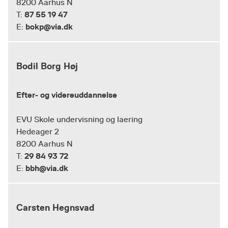
8200 Aarhus N
87 55 19 47
T:
bokp@via.dk
E:
Bodil Borg Høj
Efter- og videreuddannelse
EVU Skole undervisning og laering
Hedeager 2
8200 Aarhus N
29 84 93 72
T:
bbh@via.dk
E:
Carsten Hegnsvad