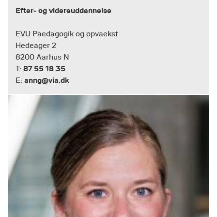
Efter- og videreuddannelse
EVU Paedagogik og opvaekst
Hedeager 2
8200 Aarhus N
87 55 18 35
T:
anng@via.dk
E: