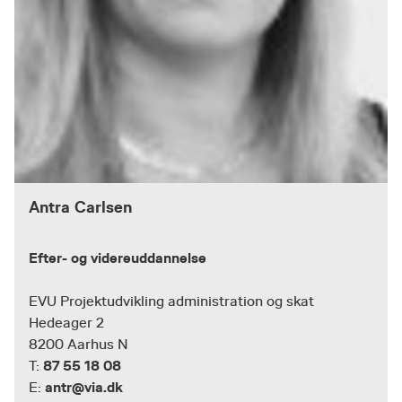
Antra Carlsen
Efter- og videreuddannelse
EVU Projektudvikling administration og skat
Hedeager 2
8200 Aarhus N
87 55 18 08
T:
antr@via.dk
E: