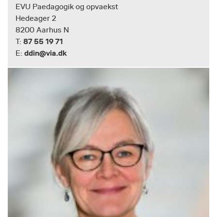
EVU Paedagogik og opvaekst
Hedeager 2
8200 Aarhus N
87 55 19 71
T:
ddin@via.dk
E: