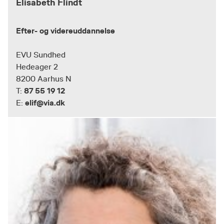
Elisabeth Flindt
Efter- og videreuddannelse
EVU Sundhed
Hedeager 2
8200 Aarhus N
87 55 19 12
T:
elif@via.dk
E: