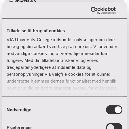
bk@via.dk
E:
Birgit Rungby Laursen
Tilladelse til brug af cookies
Efter- og videreuddannelse
VIA University College indsamler oplysninger om dine
besøg og din adfærd ved hjælp af cookies. Vi anvender
nødvendige cookies for, at vores hjemmesider kan
Hedeager 2
fungere. Med din tilladelse ønsker vi og vores
8200 Aarhus N
tredjeparter yderligere at indsamle data og
87 55 18 95
T:
personoplysninger via valgfrie cookies for at kunne:
bila@via.dk
E:
understøtte hjemmesidernes funktionalitet med henblik
på at give dig en bedre brugeroplevelse, for at forbedre
vores hjemmesider og udarbejde statistik på baggrund af
analyser samt for at målrette markedsføring via andre
Samtykkevalg
hjemmesider og sociale netværk.
Nødvendige
Du kan til enhver tid til- og fravælge cookies eller trække
Præferencer