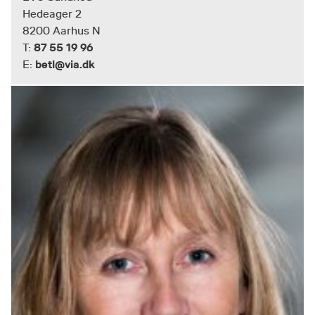
Hedeager 2
8200 Aarhus N
87 55 19 96
T:
betl@via.dk
E: