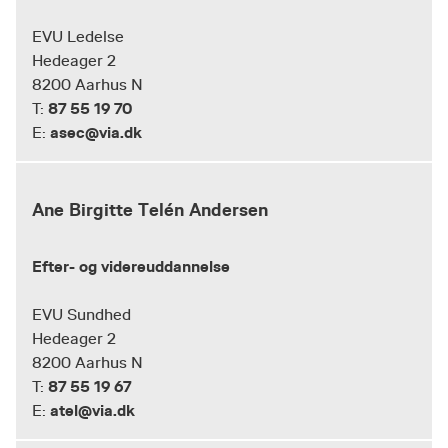
EVU Ledelse
Hedeager 2
8200 Aarhus N
87 55 19 70
T:
asec@via.dk
E:
Ane Birgitte Telén Andersen
Efter- og videreuddannelse
EVU Sundhed
Hedeager 2
8200 Aarhus N
87 55 19 67
T:
atel@via.dk
E: