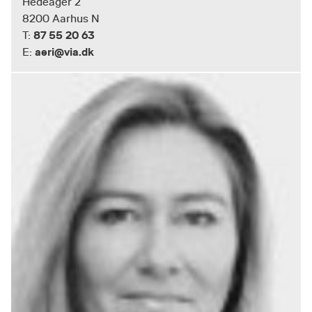
Hedeager 2
8200 Aarhus N
87 55 20 63
T:
aeri@via.dk
E: