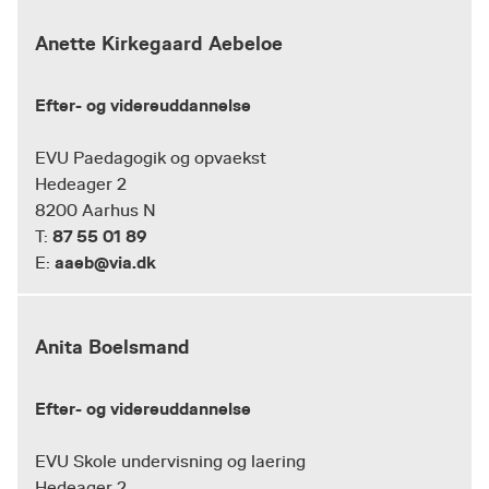
Anette Kirkegaard Aebeloe
Efter- og videreuddannelse
EVU Paedagogik og opvaekst
Hedeager 2
8200 Aarhus N
87 55 01 89
T:
aaeb@via.dk
E:
Anita Boelsmand
Efter- og videreuddannelse
EVU Skole undervisning og laering
Hedeager 2