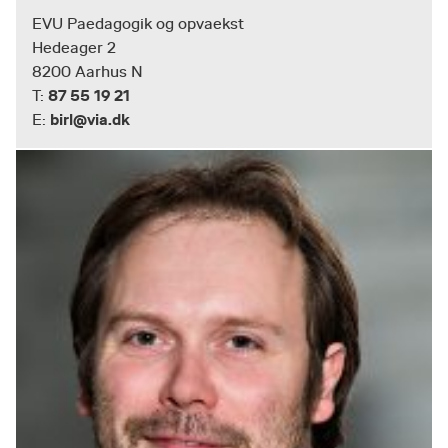
EVU Paedagogik og opvaekst
Hedeager 2
8200 Aarhus N
87 55 19 21
T:
birl@via.dk
E: