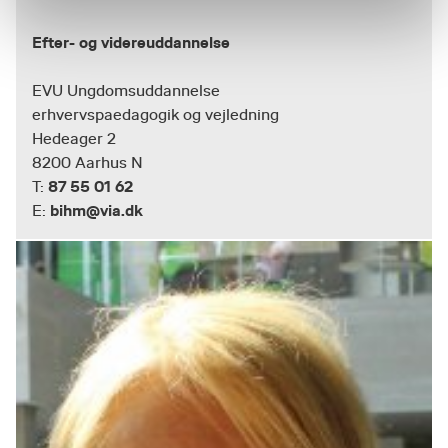
Efter- og videreuddannelse
EVU Ungdomsuddannelse
erhvervspaedagogik og vejledning
Hedeager 2
8200 Aarhus N
87 55 01 62
T:
bihm@via.dk
E: