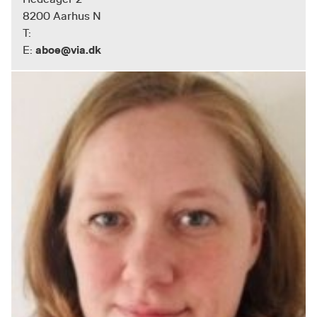
8200 Aarhus N
T:
aboe@via.dk
E: