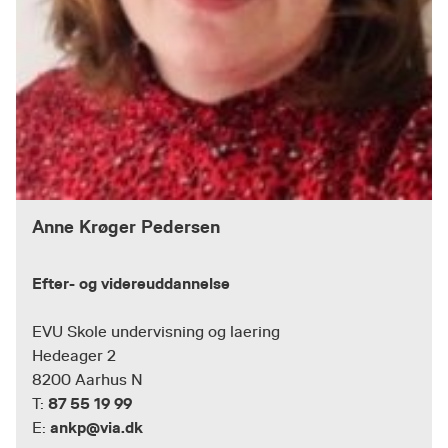
Anne Krøger Pedersen
Efter- og videreuddannelse
EVU Skole undervisning og laering
Hedeager 2
8200 Aarhus N
87 55 19 99
T:
ankp@via.dk
E: