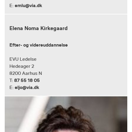
emlu@via.dk
E:
Elena Noma Kirkegaard
Efter- og videreuddannelse
EVU Ledelse
Hedeager 2
8200 Aarhus N
87 55 18 05
T:
eljo@via.dk
E: