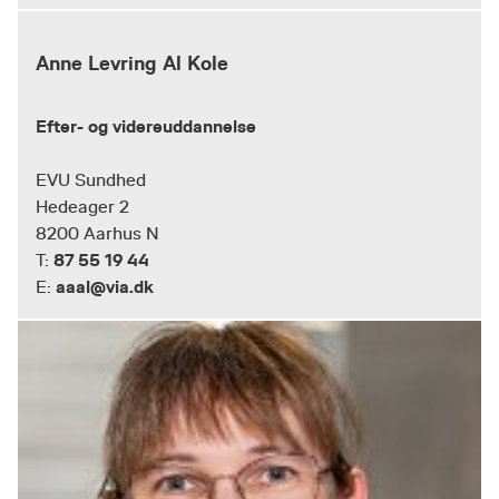
Anne Levring Al Kole
Efter- og videreuddannelse
EVU Sundhed
Hedeager 2
8200 Aarhus N
87 55 19 44
T:
aaal@via.dk
E: