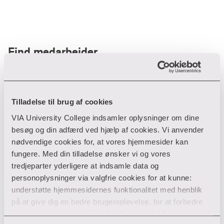
Find medarbejder
Filter
Tilladelse til brug af cookies
VIA University College indsamler oplysninger om dine
Ryd filtre
besøg og din adfærd ved hjælp af cookies. Vi anvender
nødvendige cookies for, at vores hjemmesider kan
fungere. Med din tilladelse ønsker vi og vores
tredjeparter yderligere at indsamle data og
personoplysninger via valgfrie cookies for at kunne:
Din søgning gav desværre ikke noget resultat
understøtte hjemmesidernes funktionalitet med henblik
på at give dig en bedre brugeroplevelse, for at forbedre
Giv ikke op endnu!
vores hjemmesider og udarbejde statistik på baggrund af
Tjek for eventuelle tastefejl eller prøv med et andet