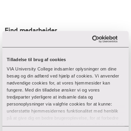
Find medarbejder
Filter
Tilladelse til brug af cookies
VIA University College indsamler oplysninger om dine
Ryd filtre
besøg og din adfærd ved hjælp af cookies. Vi anvender
nødvendige cookies for, at vores hjemmesider kan
fungere. Med din tilladelse ønsker vi og vores
tredjeparter yderligere at indsamle data og
personoplysninger via valgfrie cookies for at kunne:
Din søgning gav desværre ikke noget resultat
understøtte hjemmesidernes funktionalitet med henblik
på at give dig en bedre brugeroplevelse, for at forbedre
Giv ikke op endnu!
vores hjemmesider og udarbejde statistik på baggrund af
Tjek for eventuelle tastefejl eller prøv med et andet