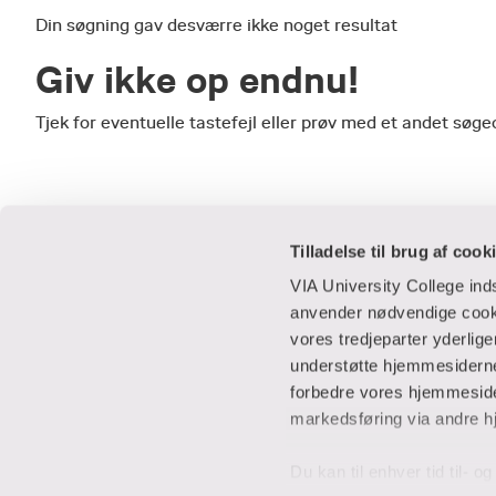
Din søgning gav desværre ikke noget resultat
Giv ikke op endnu!
Tjek for eventuelle tastefejl eller prøv med et andet sø
Tilladelse til brug af cook
VIA University College in
anvender nødvendige cooki
vores tredjeparter yderlig
Praktisk
Samarbejde
understøtte hjemmesidernes
forbedre vores hjemmesider
Adresser
IT-supportcent
markedsføring via andre h
Find en medarbejder
Lej lokaler
Job i VIA
Studentervæks
Du kan til enhver tid til- 
Parkering
Til leverandører