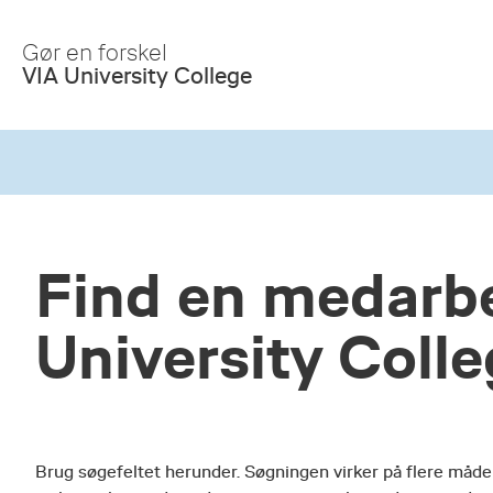
Skip
to
Gør en forskel
Main
VIA University College
Content
Find en medarbe
University Coll
Brug søgefeltet herunder. Søgningen virker på flere måde