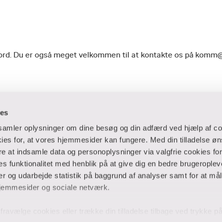
geord. Du er også meget velkommen til at kontakte os på komm
ies
dsamler oplysninger om dine besøg og din adfærd ved hjælp af co
es for, at vores hjemmesider kan fungere. Med din tilladelse øn
ere at indsamle data og personoplysninger via valgfrie cookies fo
 og virksomheder
Ansatte og studerende
 funktionalitet med henblik på at give dig en bedre brugeropleve
 og udarbejde statistik på baggrund af analyser samt for at mål
er
Bibliotek
jemmesider og sociale netværk.
Blanketter
thuse
For censorer
og fravælge cookies eller trække din tilladelse tilbage ved trykke 
Medarbejderportalen