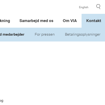
English
kning
Samarbejd med os
Om VIA
Kontakt
d medarbejder
For pressen
Betalingsoplysninger
og