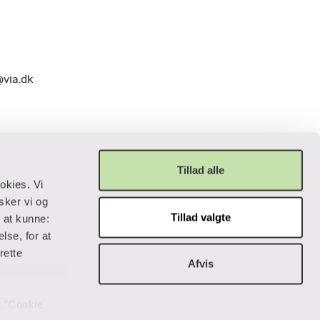
@via.dk
Tillad alle
okies. Vi
sker vi og
Tillad valgte
r at kunne:
Privatliv og lovgivning
lse, for at
rette
Afvis
Cookiepolitik
Data og privatliv
Handelsbetingelser
på ”Cookie
Tilgængelighedserklæring