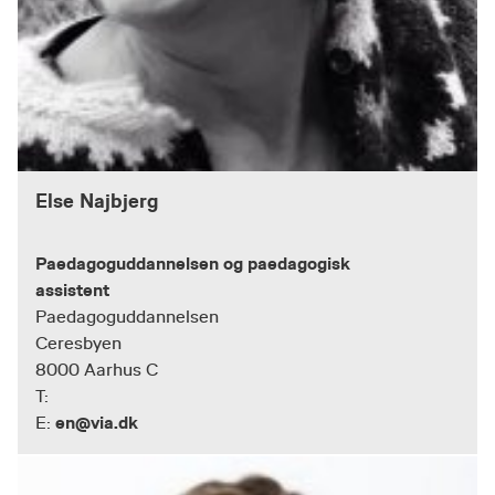
Else Najbjerg
Paedagoguddannelsen og paedagogisk
assistent
Paedagoguddannelsen
Ceresbyen
8000 Aarhus C
T:
en@via.dk
E: