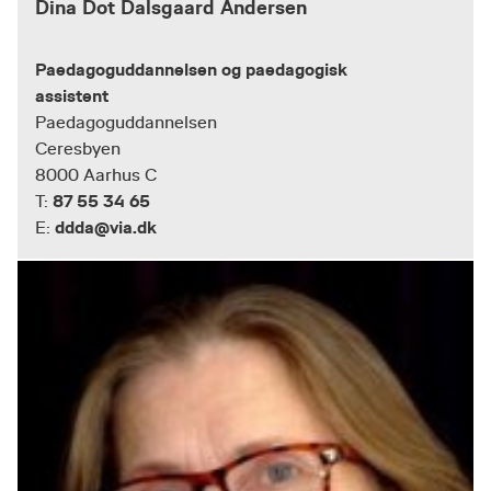
Dina Dot Dalsgaard Andersen
Paedagoguddannelsen og paedagogisk
assistent
Paedagoguddannelsen
Ceresbyen
8000 Aarhus C
87 55 34 65
T:
ddda@via.dk
E: