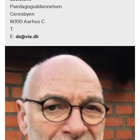
Paedagoguddannelsen
Ceresbyen
8000 Aarhus C
T:
ds@via.dk
E: