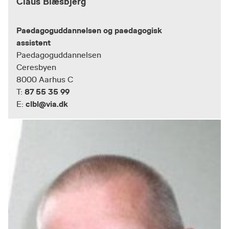
Claus Blæsbjerg
Paedagoguddannelsen og paedagogisk
assistent
Paedagoguddannelsen
Ceresbyen
8000 Aarhus C
87 55 35 99
T:
clbl@via.dk
E: