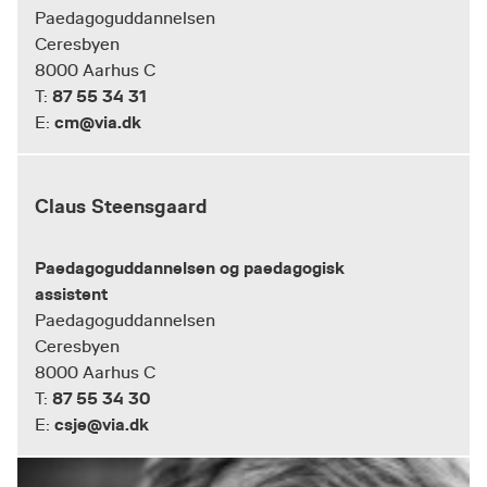
Paedagoguddannelsen
Ceresbyen
8000 Aarhus C
87 55 34 31
T:
cm@via.dk
E:
Claus Steensgaard
Paedagoguddannelsen og paedagogisk
assistent
Paedagoguddannelsen
Ceresbyen
8000 Aarhus C
87 55 34 30
T:
csje@via.dk
E: