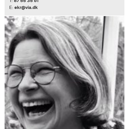
87 55 35 61
T:
ekr@via.dk
E: