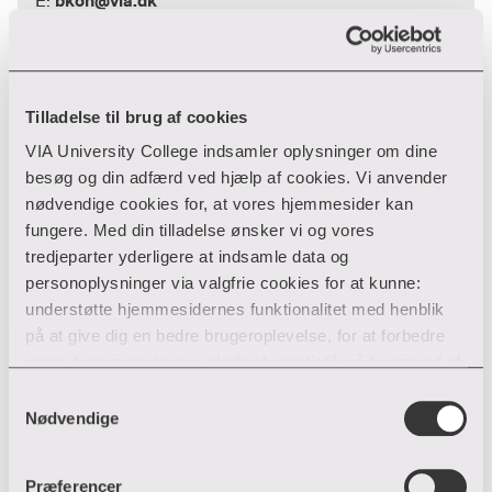
bkon@via.dk
E:
Tilladelse til brug af cookies
VIA University College indsamler oplysninger om dine
besøg og din adfærd ved hjælp af cookies. Vi anvender
nødvendige cookies for, at vores hjemmesider kan
fungere. Med din tilladelse ønsker vi og vores
tredjeparter yderligere at indsamle data og
personoplysninger via valgfrie cookies for at kunne:
understøtte hjemmesidernes funktionalitet med henblik
på at give dig en bedre brugeroplevelse, for at forbedre
vores hjemmesider og udarbejde statistik på baggrund af
analyser samt for at målrette markedsføring via andre
Samtykkevalg
hjemmesider og sociale netværk.
Nødvendige
Du kan til enhver tid til- og fravælge cookies eller trække
Præferencer