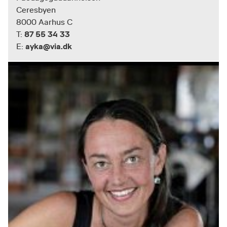
Ceresbyen
8000 Aarhus C
87 55 34 33
T:
ayka@via.dk
E: