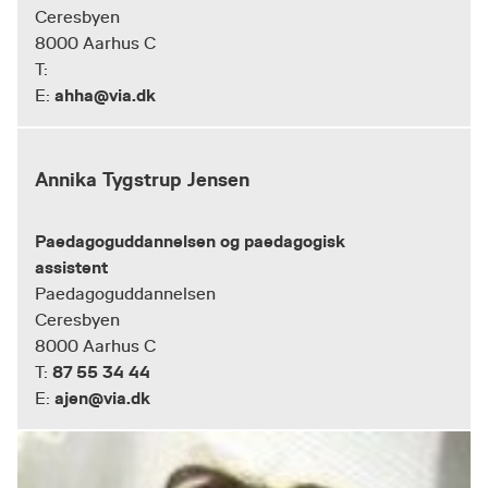
Ceresbyen
8000 Aarhus C
T:
ahha@via.dk
E:
Annika Tygstrup Jensen
Paedagoguddannelsen og paedagogisk
assistent
Paedagoguddannelsen
Ceresbyen
8000 Aarhus C
87 55 34 44
T:
ajen@via.dk
E: