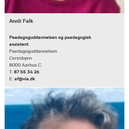
Annli Falk
Paedagoguddannelsen og paedagogisk
assistent
Paedagoguddannelsen
Ceresbyen
8000 Aarhus C
87 55 34 26
T:
af@via.dk
E: