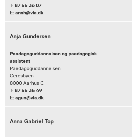
87 55 36 07
T:
ansh@via.dk
E:
Anja Gundersen
Paedagoguddannelsen og paedagogisk
assistent
Paedagoguddannelsen
Ceresbyen
8000 Aarhus C
87 55 35 49
T:
agun@via.dk
E:
Anna Gabriel Top