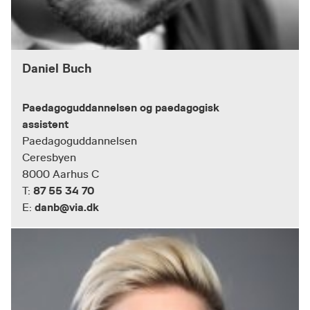
Daniel Buch
Paedagoguddannelsen og paedagogisk
assistent
Paedagoguddannelsen
Ceresbyen
8000 Aarhus C
87 55 34 70
T:
danb@via.dk
E: