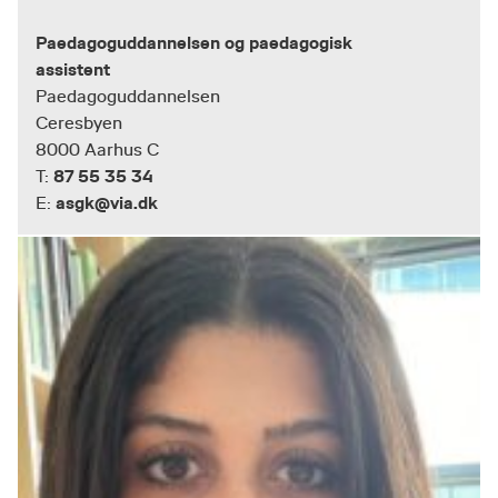
Paedagoguddannelsen og paedagogisk
assistent
Paedagoguddannelsen
Ceresbyen
8000 Aarhus C
87 55 35 34
T:
asgk@via.dk
E: