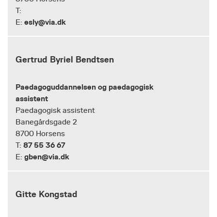
T:
esly@via.dk
E:
Gertrud Byriel Bendtsen
Paedagoguddannelsen og paedagogisk
assistent
Paedagogisk assistent
Banegårdsgade 2
8700 Horsens
87 55 36 67
T:
gben@via.dk
E:
Gitte Kongstad