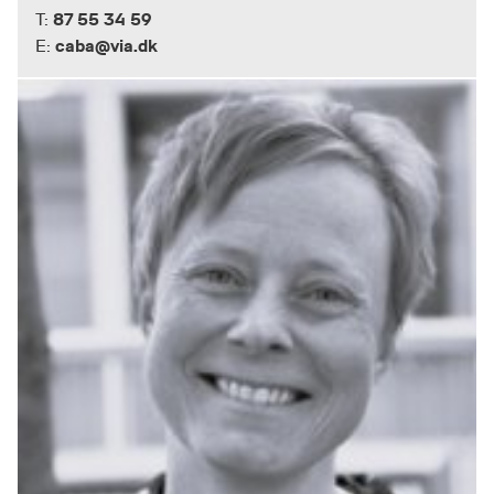
87 55 34 59
T:
caba@via.dk
E: