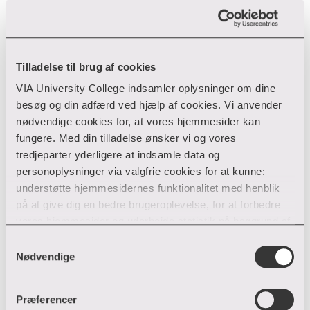
Tilladelse til brug af cookies
VIA University College indsamler oplysninger om dine
besøg og din adfærd ved hjælp af cookies. Vi anvender
nødvendige cookies for, at vores hjemmesider kan
fungere. Med din tilladelse ønsker vi og vores
tredjeparter yderligere at indsamle data og
personoplysninger via valgfrie cookies for at kunne:
understøtte hjemmesidernes funktionalitet med henblik
på at give dig en bedre brugeroplevelse, for at forbedre
vores hjemmesider og udarbejde statistik på baggrund af
analyser samt for at målrette markedsføring via andre
Samtykkevalg
hjemmesider og sociale netværk.
Nødvendige
Du kan til enhver tid til- og fravælge cookies eller trække
Præferencer
din tilladelse tilbage ved trykke på ”Cookie banner”