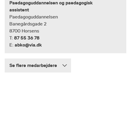
Paedagoguddannelsen og paedagogisk
assistent
Paedagoguddannelsen
Banegårdsgade 2
8700 Horsens
87 55 36 78
T:
abko@via.dk
E:
Se flere medarbejdere