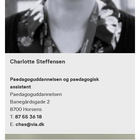
Charlotte Steffensen
Paedagoguddannelsen og paedagogisk
assistent
Paedagoguddannelsen
Banegårdsgade 2
8700 Horsens
87 55 36 18
T:
chas@via.dk
E: