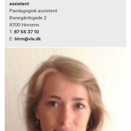
assistent
Paedagogisk assistent
Banegårdsgade 2
8700 Horsens
87 55 37 10
T:
birm@via.dk
E: