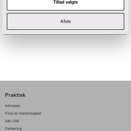
Tillad valgte
87 55 35 07
T:
teng@via.dk
E:
Afvis
Praktisk
Adresser
Find en medarbejder
Job i VIA
Parkering