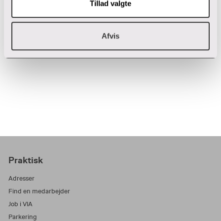
Tillad valgte
87 55 44 07
T:
hsv@via.dk
E:
Afvis
Praktisk
Adresser
Find en medarbejder
Job i VIA
Parkering