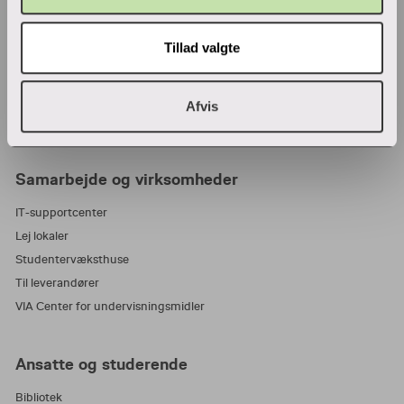
Adresser
Find en medarbejder
Tillad valgte
Job i VIA
Parkering
Wifi
Afvis
Tilmeld nyhedsbrev
Samarbejde og virksomheder
IT-supportcenter
Lej lokaler
Studentervæksthuse
Til leverandører
VIA Center for undervisningsmidler
Ansatte og studerende
Bibliotek