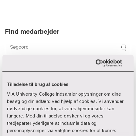
Find medarbejder
Filter
Ryd filtre
Tilladelse til brug af cookies
1 resultater
VIA University College indsamler oplysninger om dine
besøg og din adfærd ved hjælp af cookies. Vi anvender
nødvendige cookies for, at vores hjemmesider kan
Carsten Skovlund Hansen
fungere. Med din tilladelse ønsker vi og vores
tredjeparter yderligere at indsamle data og
personoplysninger via valgfrie cookies for at kunne:
Erhvervsrelationer og entreprenoerskab