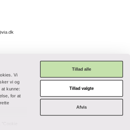
@via.dk
Tillad alle
okies. Vi
sker vi og
Tillad valgte
r at kunne:
Privatliv og lovgivning
lse, for at
rette
Afvis
Cookiepolitik
Data og privatliv
Handelsbetingelser
på ”Cookie
Tilgængelighedserklæring