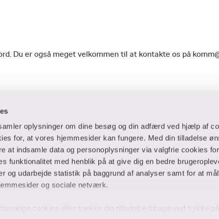
geord. Du er også meget velkommen til at kontakte os på komm
ies
dsamler oplysninger om dine besøg og din adfærd ved hjælp af co
es for, at vores hjemmesider kan fungere. Med din tilladelse øn
ere at indsamle data og personoplysninger via valgfrie cookies fo
 og virksomheder
Ansatte og studerende
 funktionalitet med henblik på at give dig en bedre brugeropleve
 og udarbejde statistik på baggrund af analyser samt for at mål
er
Bibliotek
jemmesider og sociale netværk.
Blanketter
thuse
For censorer
og fravælge cookies eller trække din tilladelse tilbage ved trykke 
Medarbejderportalen