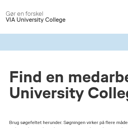
Skip
to
Gør en forskel
Main
VIA University College
Content
Find en medarbe
University Coll
Brug søgefeltet herunder. Søgningen virker på flere måde