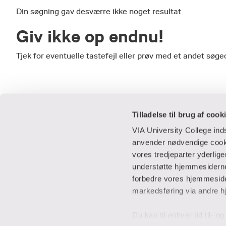
Din søgning gav desværre ikke noget resultat
Giv ikke op endnu!
Tjek for eventuelle tastefejl eller prøv med et andet sø
Tilladelse til brug af cook
VIA University College in
anvender nødvendige cooki
vores tredjeparter yderlig
Praktisk
Samarbejde
understøtte hjemmesidernes
forbedre vores hjemmesider
Adresser
IT-supportcent
markedsføring via andre h
Find en medarbejder
Lej lokaler
Job i VIA
Studentervæks
Du kan til enhver tid til- 
Parkering
Til leverandører