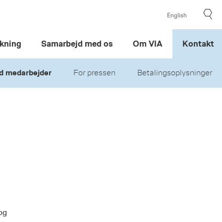
English
kning
Samarbejd med os
Om VIA
Kontakt
d medarbejder
For pressen
Betalingsoplysninger
og