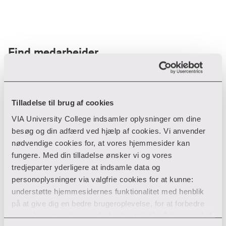
Find medarbejder
Filter
Tilladelse til brug af cookies
VIA University College indsamler oplysninger om dine
Ryd filtre
besøg og din adfærd ved hjælp af cookies. Vi anvender
nødvendige cookies for, at vores hjemmesider kan
fungere. Med din tilladelse ønsker vi og vores
tredjeparter yderligere at indsamle data og
personoplysninger via valgfrie cookies for at kunne:
Din søgning gav desværre ikke noget resultat
understøtte hjemmesidernes funktionalitet med henblik
på at give dig en bedre brugeroplevelse, for at forbedre
Giv ikke op endnu!
vores hjemmesider og udarbejde statistik på baggrund af
Tjek for eventuelle tastefejl eller prøv med et andet