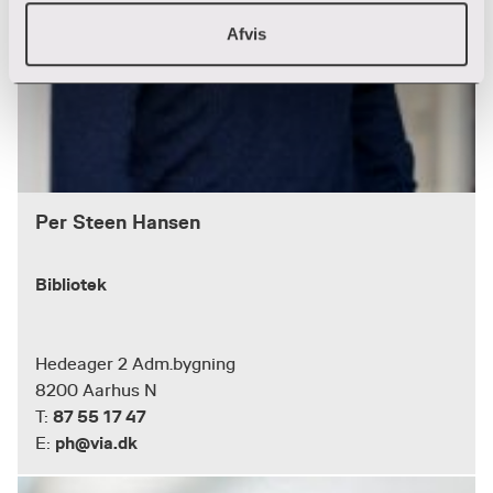
Afvis
Per Steen Hansen
Bibliotek
Hedeager 2 Adm.bygning
8200 Aarhus N
87 55 17 47
T:
ph@via.dk
E: