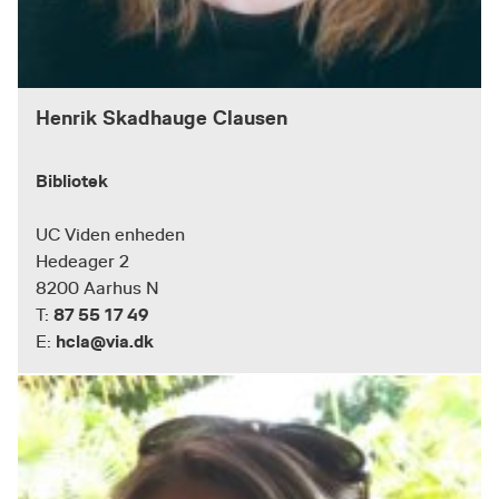
Henrik Skadhauge Clausen
Bibliotek
UC Viden enheden
Hedeager 2
8200 Aarhus N
87 55 17 49
T:
hcla@via.dk
E: