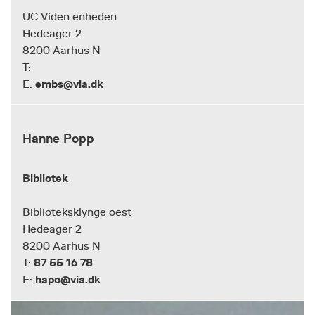
UC Viden enheden
Hedeager 2
8200 Aarhus N
T:
embs@via.dk
E:
Hanne Popp
Bibliotek
Biblioteksklynge oest
Hedeager 2
8200 Aarhus N
87 55 16 78
T:
hapo@via.dk
E: