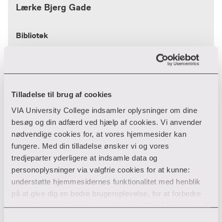
Lærke Bjerg Gade
Bibliotek
Biblioteksklynge oest
Hedeager 2
8200 Aarhus N
87 55 17 67
Tilladelse til brug af cookies
T:
lbga@via.dk
E:
VIA University College indsamler oplysninger om dine
besøg og din adfærd ved hjælp af cookies. Vi anvender
nødvendige cookies for, at vores hjemmesider kan
Maria Viftrup Schneider
fungere. Med din tilladelse ønsker vi og vores
tredjeparter yderligere at indsamle data og
personoplysninger via valgfrie cookies for at kunne:
Bibliotek
understøtte hjemmesidernes funktionalitet med henblik
på at give dig en bedre brugeroplevelse, for at forbedre
Biblioteksklynge oest
vores hjemmesider og udarbejde statistik på baggrund af
Hedeager 2
analyser samt for at målrette markedsføring via andre
Samtykkevalg
8200 Aarhus N