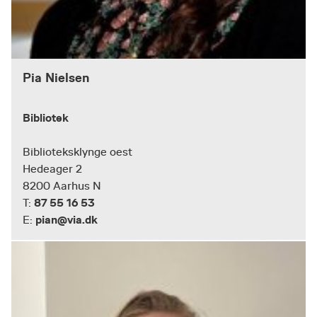
Pia Nielsen
Bibliotek
Biblioteksklynge oest
Hedeager 2
8200 Aarhus N
87 55 16 53
T:
pian@via.dk
E: