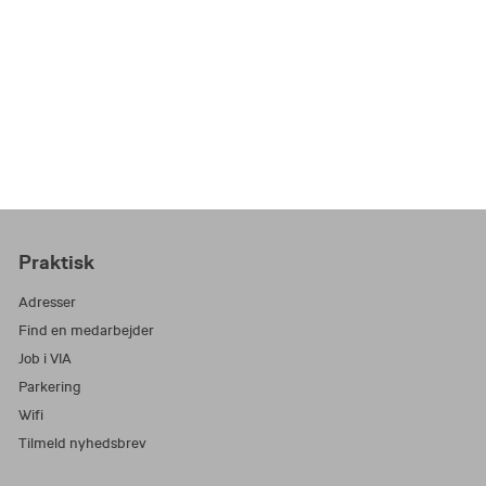
Praktisk
Adresser
Find en medarbejder
Job i VIA
Parkering
Wifi
Tilmeld nyhedsbrev