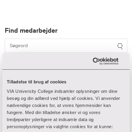
Find medarbejder
Filter
Ryd filtre
Tilladelse til brug af cookies
1 resultater
VIA University College indsamler oplysninger om dine
besøg og din adfærd ved hjælp af cookies. Vi anvender
nødvendige cookies for, at vores hjemmesider kan
Ulla Kirkedal
fungere. Med din tilladelse ønsker vi og vores
tredjeparter yderligere at indsamle data og
personoplysninger via valgfrie cookies for at kunne:
HR