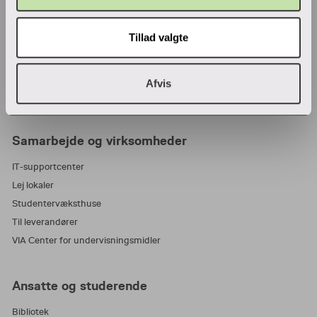
Adresser
Find en medarbejder
Tillad valgte
Job i VIA
Parkering
Wifi
Afvis
Tilmeld nyhedsbrev
Samarbejde og virksomheder
IT-supportcenter
Lej lokaler
Studentervæksthuse
Til leverandører
VIA Center for undervisningsmidler
Ansatte og studerende
Bibliotek