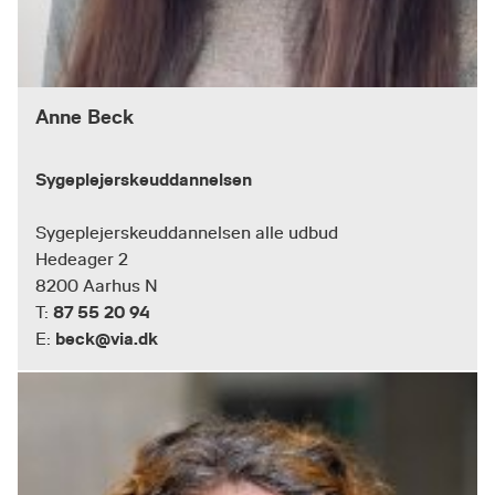
Anne Beck
Sygeplejerskeuddannelsen
Sygeplejerskeuddannelsen alle udbud
Hedeager 2
8200 Aarhus N
87 55 20 94
T:
beck@via.dk
E: