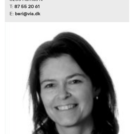
87 55 20 61
T:
beri@via.dk
E: