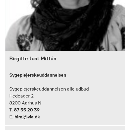
Birgitte Just Mittún
Sygeplejerskeuddannelsen
Sygeplejerskeuddannelsen alle udbud
Hedeager 2
8200 Aarhus N
87 55 20 39
T:
bimj@via.dk
E: