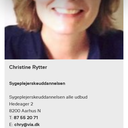
Christine Rytter
Sygeplejerskeuddannelsen
Sygeplejerskeuddannelsen alle udbud
Hedeager 2
8200 Aarhus N
87 55 20 71
T:
chry@via.dk
E: