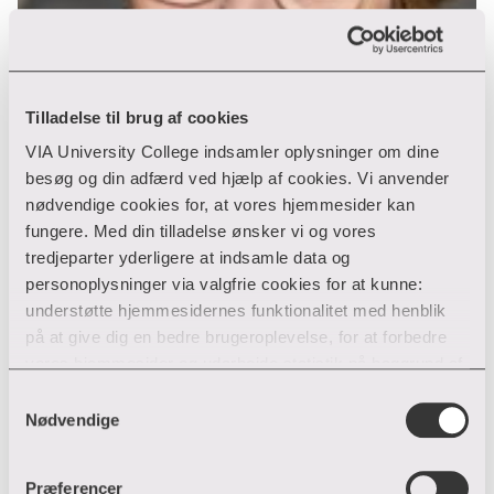
Tilladelse til brug af cookies
VIA University College indsamler oplysninger om dine
besøg og din adfærd ved hjælp af cookies. Vi anvender
nødvendige cookies for, at vores hjemmesider kan
fungere. Med din tilladelse ønsker vi og vores
tredjeparter yderligere at indsamle data og
personoplysninger via valgfrie cookies for at kunne:
understøtte hjemmesidernes funktionalitet med henblik
på at give dig en bedre brugeroplevelse, for at forbedre
Cathrine Sand Nielsen
vores hjemmesider og udarbejde statistik på baggrund af
analyser samt for at målrette markedsføring via andre
Samtykkevalg
hjemmesider og sociale netværk.
Nødvendige
Sygeplejerskeuddannelsen
Du kan til enhver tid til- og fravælge cookies eller trække
Sygeplejerskeuddannelsen alle udbud
Præferencer