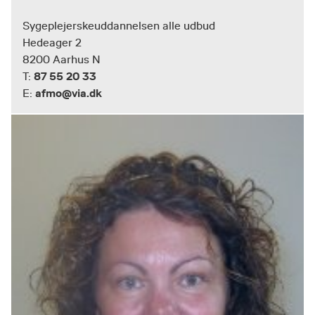
Sygeplejerskeuddannelsen alle udbud
Hedeager 2
8200 Aarhus N
87 55 20 33
T:
afmo@via.dk
E: