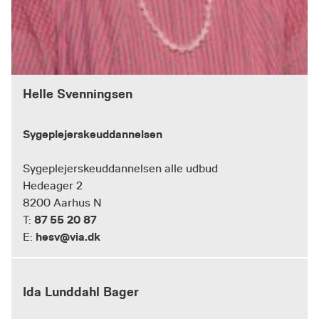
Helle Svenningsen
Sygeplejerskeuddannelsen
Sygeplejerskeuddannelsen alle udbud
Hedeager 2
8200 Aarhus N
87 55 20 87
T:
hesv@via.dk
E:
Ida Lunddahl Bager