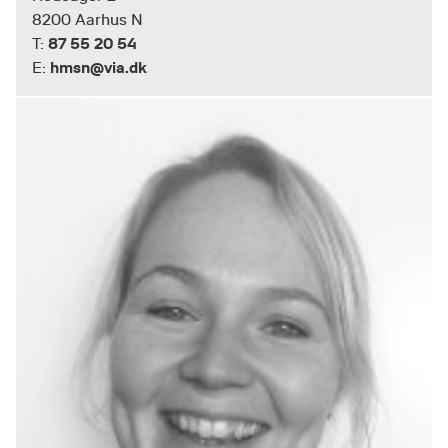
8200 Aarhus N
87 55 20 54
T:
hmsn@via.dk
E: