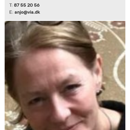
87 55 20 56
T:
anjo@via.dk
E: