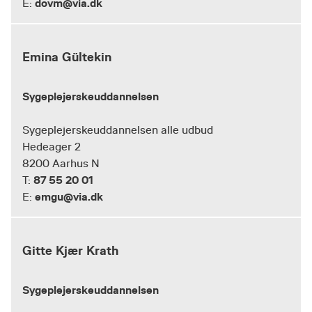
dovm@via.dk
E:
Emina Gültekin
Sygeplejerskeuddannelsen
Sygeplejerskeuddannelsen alle udbud
Hedeager 2
8200 Aarhus N
87 55 20 01
T:
emgu@via.dk
E:
Gitte Kjær Krath
Sygeplejerskeuddannelsen