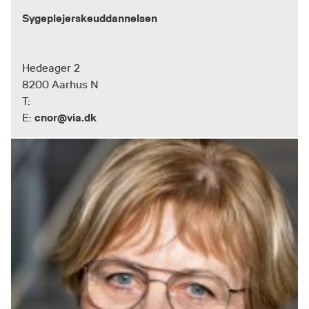
Sygeplejerskeuddannelsen
Hedeager 2
8200 Aarhus N
T:
cnor@via.dk
E: