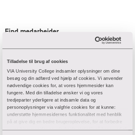
Find medarbejder
Filter
Tilladelse til brug af cookies
VIA University College indsamler oplysninger om dine
Ryd filtre
besøg og din adfærd ved hjælp af cookies. Vi anvender
nødvendige cookies for, at vores hjemmesider kan
fungere. Med din tilladelse ønsker vi og vores
tredjeparter yderligere at indsamle data og
personoplysninger via valgfrie cookies for at kunne:
Din søgning gav desværre ikke noget resultat
understøtte hjemmesidernes funktionalitet med henblik
på at give dig en bedre brugeroplevelse, for at forbedre
Giv ikke op endnu!
vores hjemmesider og udarbejde statistik på baggrund af
Tjek for eventuelle tastefejl eller prøv med et andet