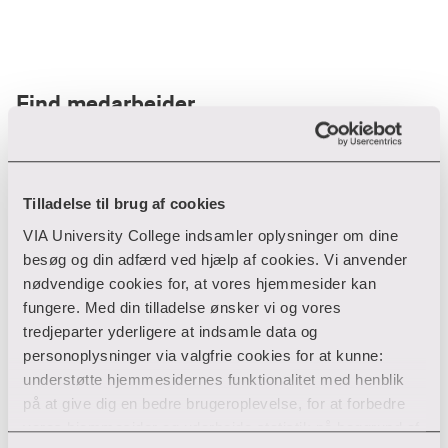
Find medarbejder
Filter
Tilladelse til brug af cookies
VIA University College indsamler oplysninger om dine
Ryd filtre
besøg og din adfærd ved hjælp af cookies. Vi anvender
nødvendige cookies for, at vores hjemmesider kan
fungere. Med din tilladelse ønsker vi og vores
tredjeparter yderligere at indsamle data og
personoplysninger via valgfrie cookies for at kunne:
Din søgning gav desværre ikke noget resultat
understøtte hjemmesidernes funktionalitet med henblik
på at give dig en bedre brugeroplevelse, for at forbedre
Giv ikke op endnu!
vores hjemmesider og udarbejde statistik på baggrund af
Tjek for eventuelle tastefejl eller prøv med et andet