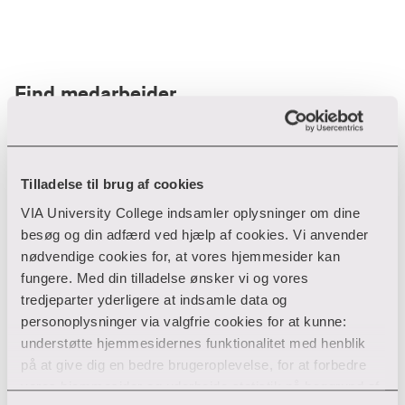
Find medarbejder
Filter
Tilladelse til brug af cookies
VIA University College indsamler oplysninger om dine
Ryd filtre
besøg og din adfærd ved hjælp af cookies. Vi anvender
nødvendige cookies for, at vores hjemmesider kan
fungere. Med din tilladelse ønsker vi og vores
tredjeparter yderligere at indsamle data og
personoplysninger via valgfrie cookies for at kunne:
Din søgning gav desværre ikke noget resultat
understøtte hjemmesidernes funktionalitet med henblik
på at give dig en bedre brugeroplevelse, for at forbedre
Giv ikke op endnu!
vores hjemmesider og udarbejde statistik på baggrund af
Tjek for eventuelle tastefejl eller prøv med et andet