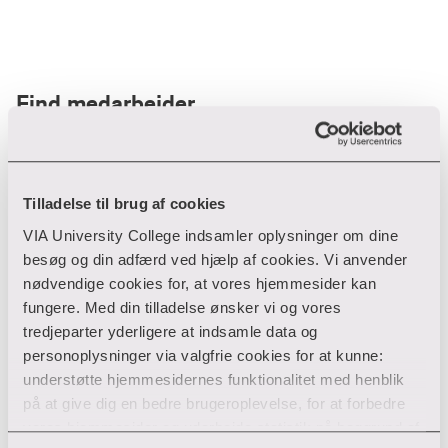
Find medarbejder
Filter
Tilladelse til brug af cookies
VIA University College indsamler oplysninger om dine
Ryd filtre
besøg og din adfærd ved hjælp af cookies. Vi anvender
nødvendige cookies for, at vores hjemmesider kan
fungere. Med din tilladelse ønsker vi og vores
tredjeparter yderligere at indsamle data og
personoplysninger via valgfrie cookies for at kunne:
Din søgning gav desværre ikke noget resultat
understøtte hjemmesidernes funktionalitet med henblik
på at give dig en bedre brugeroplevelse, for at forbedre
Giv ikke op endnu!
vores hjemmesider og udarbejde statistik på baggrund af
Tjek for eventuelle tastefejl eller prøv med et andet