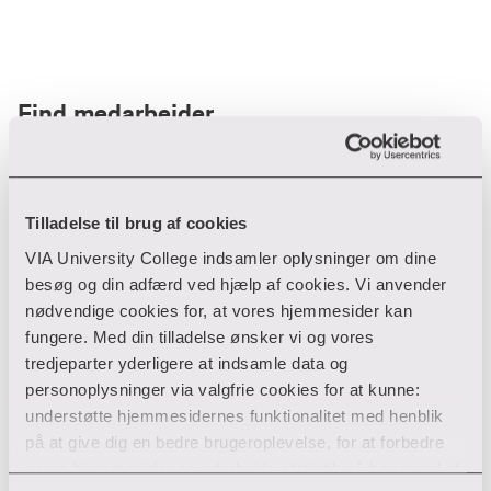
Find medarbejder
Filter
Tilladelse til brug af cookies
VIA University College indsamler oplysninger om dine
Ryd filtre
besøg og din adfærd ved hjælp af cookies. Vi anvender
nødvendige cookies for, at vores hjemmesider kan
fungere. Med din tilladelse ønsker vi og vores
tredjeparter yderligere at indsamle data og
personoplysninger via valgfrie cookies for at kunne:
Din søgning gav desværre ikke noget resultat
understøtte hjemmesidernes funktionalitet med henblik
på at give dig en bedre brugeroplevelse, for at forbedre
Giv ikke op endnu!
vores hjemmesider og udarbejde statistik på baggrund af
Tjek for eventuelle tastefejl eller prøv med et andet