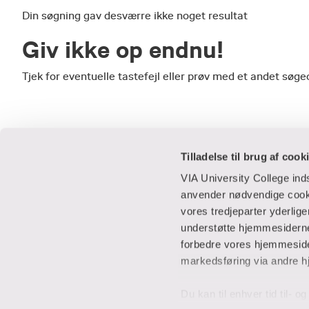
Din søgning gav desværre ikke noget resultat
Giv ikke op endnu!
Tjek for eventuelle tastefejl eller prøv med et andet sø
Tilladelse til brug af cook
VIA University College in
anvender nødvendige cooki
vores tredjeparter yderlig
Praktisk
Samarbejde
understøtte hjemmesidernes
forbedre vores hjemmesider
Adresser
IT-supportcent
markedsføring via andre h
Find en medarbejder
Lej lokaler
Job i VIA
Studentervæks
Du kan til enhver tid til- 
Parkering
Til leverandører