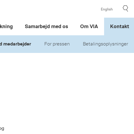
English
kning
Samarbejd med os
Om VIA
Kontakt
d medarbejder
For pressen
Betalingsoplysninger
og