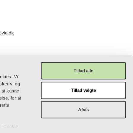
@via.dk
Tillad alle
okies. Vi
sker vi og
Tillad valgte
r at kunne:
Privatliv og lovgivning
lse, for at
rette
Afvis
Cookiepolitik
Data og privatliv
Handelsbetingelser
på ”Cookie
Tilgængelighedserklæring