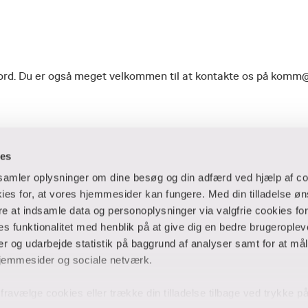
geord. Du er også meget velkommen til at kontakte os på komm
ies
dsamler oplysninger om dine besøg og din adfærd ved hjælp af co
es for, at vores hjemmesider kan fungere. Med din tilladelse øn
ere at indsamle data og personoplysninger via valgfrie cookies fo
 og virksomheder
Ansatte og studerende
 funktionalitet med henblik på at give dig en bedre brugeropleve
 og udarbejde statistik på baggrund af analyser samt for at mål
er
Bibliotek
jemmesider og sociale netværk.
Blanketter
thuse
For censorer
og fravælge cookies eller trække din tilladelse tilbage ved trykke 
Medarbejderportalen