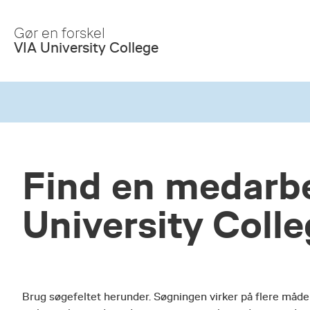
Skip
to
Gør en forskel
Main
VIA University College
Content
Find en medarbe
University Coll
Brug søgefeltet herunder. Søgningen virker på flere måde