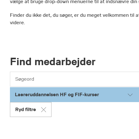
vælge at bruge drop-down menuerne til at indsnævre din
Finder du ikke det, du søger, er du meget velkommen til at
videre.
Find medarbejder
Laereruddannelsen HF og FIF-kurser
Ryd filtre