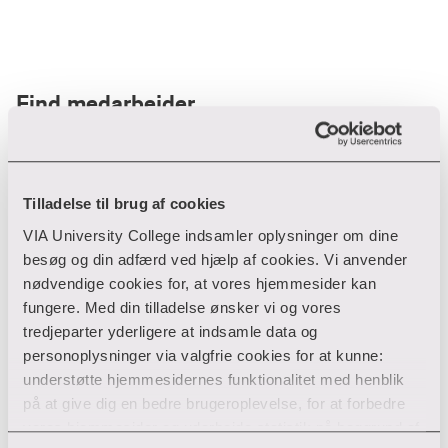
Find medarbejder
Filter
Tilladelse til brug af cookies
VIA University College indsamler oplysninger om dine
Ryd filtre
besøg og din adfærd ved hjælp af cookies. Vi anvender
nødvendige cookies for, at vores hjemmesider kan
fungere. Med din tilladelse ønsker vi og vores
tredjeparter yderligere at indsamle data og
personoplysninger via valgfrie cookies for at kunne:
Din søgning gav desværre ikke noget resultat
understøtte hjemmesidernes funktionalitet med henblik
på at give dig en bedre brugeroplevelse, for at forbedre
Giv ikke op endnu!
vores hjemmesider og udarbejde statistik på baggrund af
Tjek for eventuelle tastefejl eller prøv med et andet