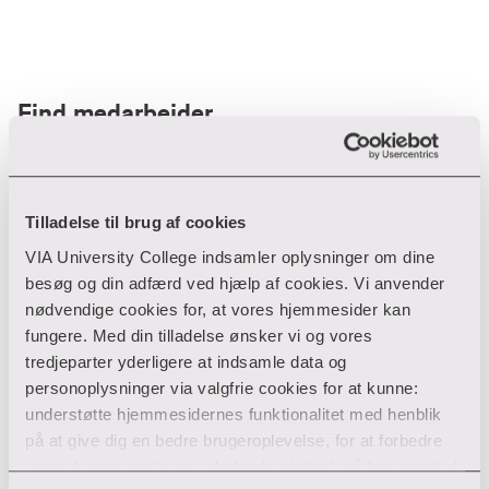
Find medarbejder
Filter
Tilladelse til brug af cookies
VIA University College indsamler oplysninger om dine
Ryd filtre
besøg og din adfærd ved hjælp af cookies. Vi anvender
nødvendige cookies for, at vores hjemmesider kan
fungere. Med din tilladelse ønsker vi og vores
tredjeparter yderligere at indsamle data og
personoplysninger via valgfrie cookies for at kunne:
Din søgning gav desværre ikke noget resultat
understøtte hjemmesidernes funktionalitet med henblik
på at give dig en bedre brugeroplevelse, for at forbedre
Giv ikke op endnu!
vores hjemmesider og udarbejde statistik på baggrund af
Tjek for eventuelle tastefejl eller prøv med et andet