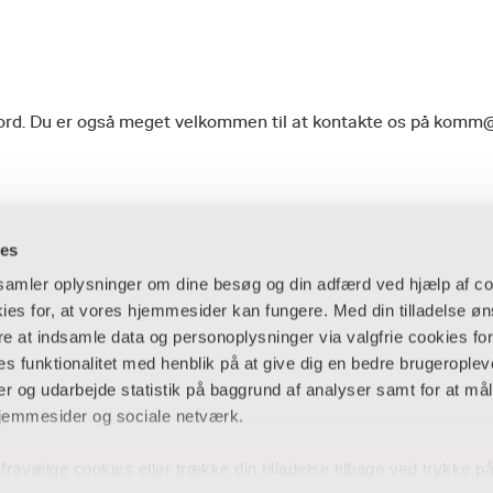
geord. Du er også meget velkommen til at kontakte os på komm
ies
dsamler oplysninger om dine besøg og din adfærd ved hjælp af co
es for, at vores hjemmesider kan fungere. Med din tilladelse øn
ere at indsamle data og personoplysninger via valgfrie cookies fo
 og virksomheder
Ansatte og studerende
 funktionalitet med henblik på at give dig en bedre brugeropleve
 og udarbejde statistik på baggrund af analyser samt for at mål
er
Bibliotek
jemmesider og sociale netværk.
Blanketter
thuse
For censorer
og fravælge cookies eller trække din tilladelse tilbage ved trykke 
Medarbejderportalen