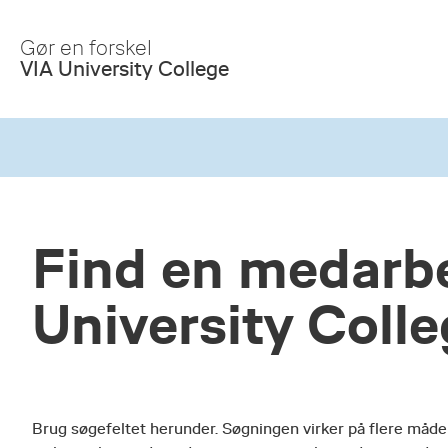
Skip
to
Gør en forskel
Main
VIA University College
Content
Find en medarbe
University Coll
Brug søgefeltet herunder. Søgningen virker på flere måde