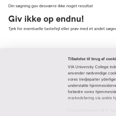
Din søgning gav desværre ikke noget resultat
Giv ikke op endnu!
Tjek for eventuelle tastefejl eller prøv med et andet sø
Tilladelse til brug af cook
VIA University College in
anvender nødvendige cooki
vores tredjeparter yderlig
Praktisk
Samarbejde
understøtte hjemmesidernes
forbedre vores hjemmesider
Adresser
IT-supportcent
markedsføring via andre h
Find en medarbejder
Lej lokaler
Job i VIA
Studentervæks
Du kan til enhver tid til- 
Parkering
Til leverandører