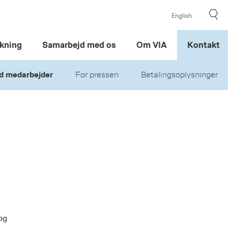
English
kning
Samarbejd med os
Om VIA
Kontakt
d medarbejder
For pressen
Betalingsoplysninger
og