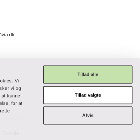
@via.dk
Tillad alle
okies. Vi
sker vi og
Tillad valgte
r at kunne:
Privatliv og lovgivning
lse, for at
rette
Afvis
Cookiepolitik
Data og privatliv
Handelsbetingelser
på ”Cookie
Tilgængelighedserklæring