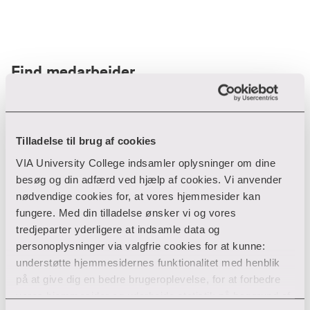
Find medarbejder
Filter
Tilladelse til brug af cookies
VIA University College indsamler oplysninger om dine
Ryd filtre
besøg og din adfærd ved hjælp af cookies. Vi anvender
nødvendige cookies for, at vores hjemmesider kan
fungere. Med din tilladelse ønsker vi og vores
tredjeparter yderligere at indsamle data og
personoplysninger via valgfrie cookies for at kunne:
Din søgning gav desværre ikke noget resultat
understøtte hjemmesidernes funktionalitet med henblik
på at give dig en bedre brugeroplevelse, for at forbedre
Giv ikke op endnu!
vores hjemmesider og udarbejde statistik på baggrund af
Tjek for eventuelle tastefejl eller prøv med et andet