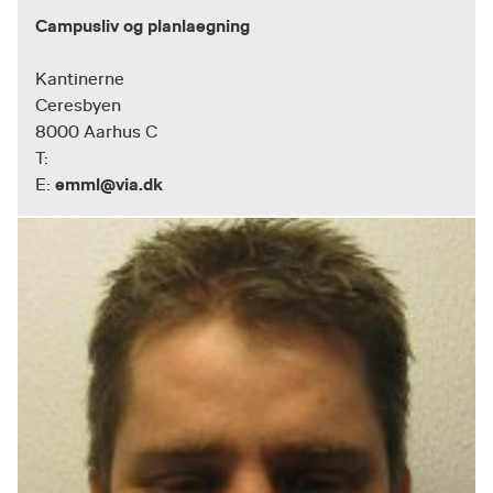
Campusliv og planlaegning
Kantinerne
Ceresbyen
8000 Aarhus C
T:
emml@via.dk
E: