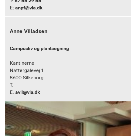
87 55 29 58
T:
anpf@via.dk
E:
Anne Villadsen
Campusliv og planlaegning
Kantinerne
Nattergalevej 1
8600 Silkeborg
T:
avil@via.dk
E: