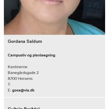
Gordana Saldum
Campusliv og planlaegning
Kantinerne
Banegårdsgade 2
8700 Horsens
T:
gosa@via.dk
E:
Guðrún Barðdal