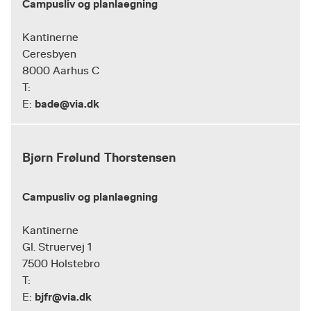
Campusliv og planlaegning
Kantinerne
Ceresbyen
8000 Aarhus C
T:
bade@via.dk
E:
Bjørn Frølund Thorstensen
Campusliv og planlaegning
Kantinerne
Gl. Struervej 1
7500 Holstebro
T:
bjfr@via.dk
E: