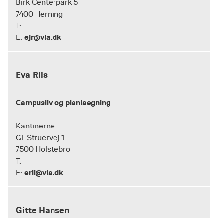
Birk Centerpark 5
7400 Herning
T:
ejr@via.dk
E:
Eva Riis
Campusliv og planlaegning
Kantinerne
Gl. Struervej 1
7500 Holstebro
T:
erii@via.dk
E:
Gitte Hansen