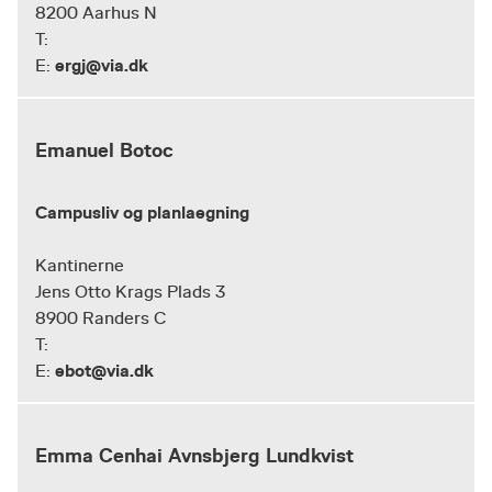
8200 Aarhus N
T:
ergj@via.dk
E:
Emanuel Botoc
Campusliv og planlaegning
Kantinerne
Jens Otto Krags Plads 3
8900 Randers C
T:
ebot@via.dk
E:
Emma Cenhai Avnsbjerg Lundkvist