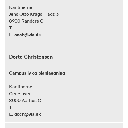
Kantinerne
Jens Otto Krags Plads 3
8900 Randers C
T:
ccah@via.dk
E:
Dorte Christensen
Campusliv og planlaegning
Kantinerne
Ceresbyen
8000 Aarhus C
T:
doch@via.dk
E: