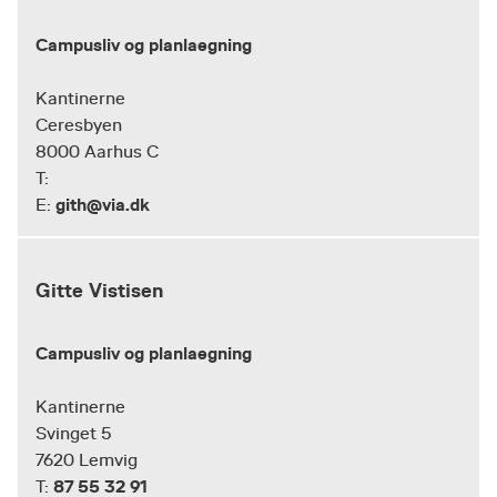
Campusliv og planlaegning
Kantinerne
Ceresbyen
8000 Aarhus C
T:
gith@via.dk
E:
Gitte Vistisen
Campusliv og planlaegning
Kantinerne
Svinget 5
7620 Lemvig
87 55 32 91
T: