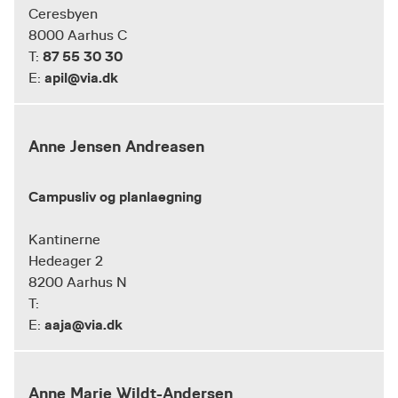
Ceresbyen
8000 Aarhus C
87 55 30 30
T:
apil@via.dk
E:
Anne Jensen Andreasen
Campusliv og planlaegning
Kantinerne
Hedeager 2
8200 Aarhus N
T:
aaja@via.dk
E:
Anne Marie Wildt-Andersen