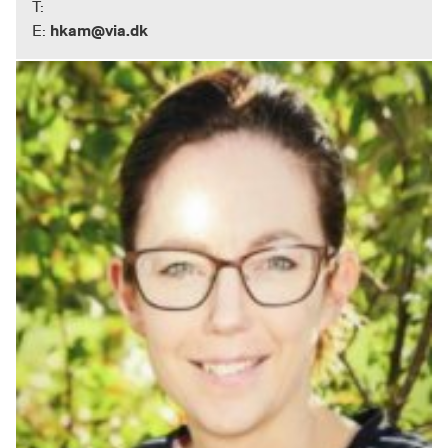
T:
hkam@via.dk
E: