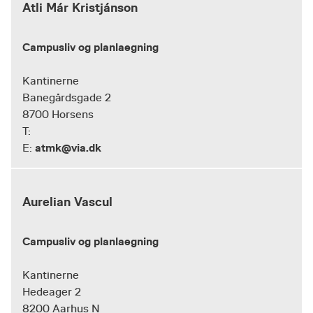
Atli Már Kristjánson
Campusliv og planlaegning
Kantinerne
Banegårdsgade 2
8700 Horsens
T:
atmk@via.dk
E:
Aurelian Vascul
Campusliv og planlaegning
Kantinerne
Hedeager 2
8200 Aarhus N