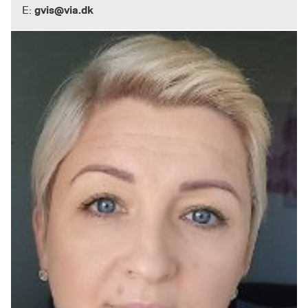
gvis@via.dk
E: