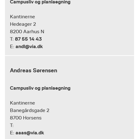
Campusliv og planlaegning
Kantinerne
Hedeager 2
8200 Aarhus N
87 55 14 43
T:
andl@via.dk
E:
Andreas Sørensen
Campusliv og planlaegning
Kantinerne
Banegårdsgade 2
8700 Horsens
T:
aaas@via.dk
E: