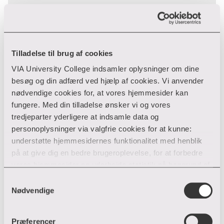
Banegårdsgade 2
8700 Horsens
T:
cbog@via.dk
E:
Tilladelse til brug af cookies
VIA University College indsamler oplysninger om dine
besøg og din adfærd ved hjælp af cookies. Vi anvender
nødvendige cookies for, at vores hjemmesider kan
fungere. Med din tilladelse ønsker vi og vores
tredjeparter yderligere at indsamle data og
personoplysninger via valgfrie cookies for at kunne:
understøtte hjemmesidernes funktionalitet med henblik
på at give dig en bedre brugeroplevelse, for at forbedre
vores hjemmesider og udarbejde statistik på baggrund af
analyser samt for at målrette markedsføring via andre
Samtykkevalg
hjemmesider og sociale netværk.
Nødvendige
Du kan til enhver tid til- og fravælge cookies eller trække
Præferencer