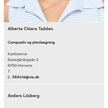
Alberta Chiara Taddeo
Campusliv og planlaegning
Kantinerne
Banegårdsgade 2
8700 Horsens
T:
355416@via.dk
E:
Anders Liisberg