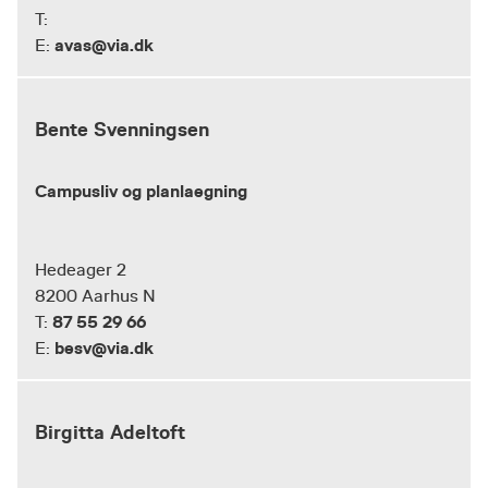
T:
avas@via.dk
E:
Bente Svenningsen
Campusliv og planlaegning
Hedeager 2
8200 Aarhus N
87 55 29 66
T:
besv@via.dk
E:
Birgitta Adeltoft