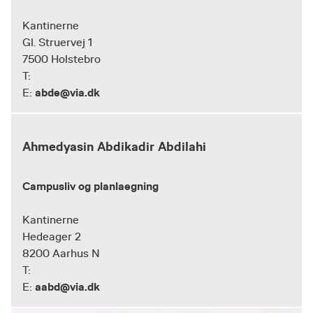
Kantinerne
Gl. Struervej 1
7500 Holstebro
T:
abde@via.dk
E:
Ahmedyasin Abdikadir Abdilahi
Campusliv og planlaegning
Kantinerne
Hedeager 2
8200 Aarhus N
T:
aabd@via.dk
E: