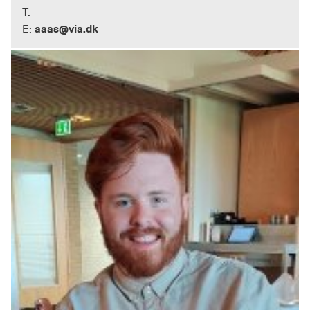
T:
aaas@via.dk
E: