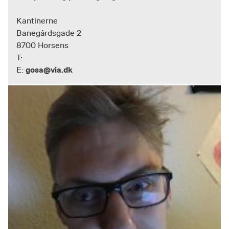
Kantinerne
Banegårdsgade 2
8700 Horsens
T:
gosa@via.dk
E: