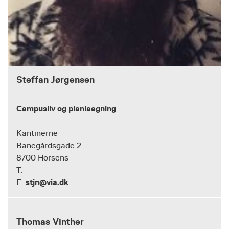
Steffan Jørgensen
Campusliv og planlaegning
Kantinerne
Banegårdsgade 2
8700 Horsens
T:
stjn@via.dk
E:
Thomas Vinther