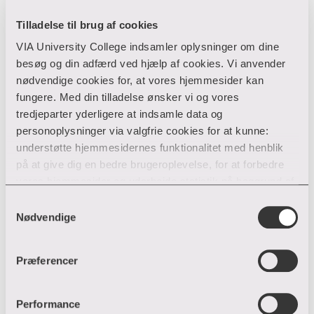
T:
Tilladelse til brug af cookies
jasd@via.dk
E:
VIA University College indsamler oplysninger om dine
besøg og din adfærd ved hjælp af cookies. Vi anvender
nødvendige cookies for, at vores hjemmesider kan
fungere. Med din tilladelse ønsker vi og vores
tredjeparter yderligere at indsamle data og
personoplysninger via valgfrie cookies for at kunne:
understøtte hjemmesidernes funktionalitet med henblik
på at give dig en bedre brugeroplevelse, for at forbedre
vores hjemmesider og udarbejde statistik på baggrund af
analyser samt for at målrette markedsføring via andre
Samtykkevalg
hjemmesider og sociale netværk.
Nødvendige
Du kan til enhver tid til- og fravælge cookies eller trække
Præferencer
din tilladelse tilbage ved trykke på ”Cookie banner”
nederst til venstre på hjemmesiden. Hvis du har givet
tilladelse til indsamlingen af data og placering af valgfrie
Performance