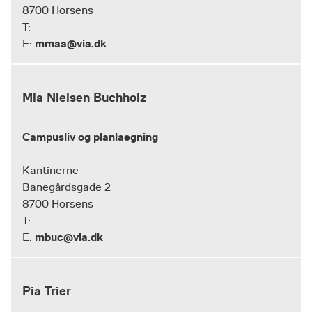
8700 Horsens
T:
mmaa@via.dk
E:
Mia Nielsen Buchholz
Campusliv og planlaegning
Kantinerne
Banegårdsgade 2
8700 Horsens
T:
mbuc@via.dk
E:
Pia Trier