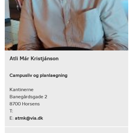
Atli Már Kristjánson
Campusliv og planlaegning
Kantinerne
Banegårdsgade 2
8700 Horsens
T:
atmk@via.dk
E: