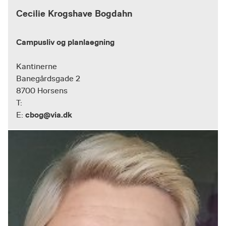
Cecilie Krogshave Bogdahn
Campusliv og planlaegning
Kantinerne
Banegårdsgade 2
8700 Horsens
T:
cbog@via.dk
E: