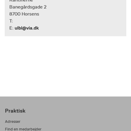
Kantinerne
Banegårdsgade 2
8700 Horsens
T:
ulbl@via.dk
E:
Praktisk
Adresser
Find en medarbejder