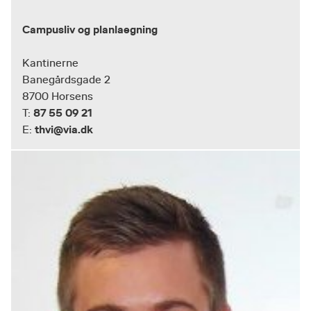
Campusliv og planlaegning
Kantinerne
Banegårdsgade 2
8700 Horsens
87 55 09 21
T:
thvi@via.dk
E: