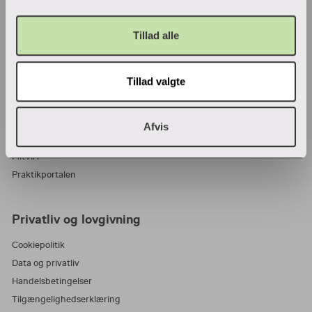
VIA Center for undervisningsmidler
Tillad alle
Ansatte og studerende
Tillad valgte
Bibliotek
Blanketter
For censorer
Afvis
Medarbejderportalen
MitVIA
Praktikportalen
Privatliv og lovgivning
Cookiepolitik
Data og privatliv
Handelsbetingelser
Tilgængelighedserklæring