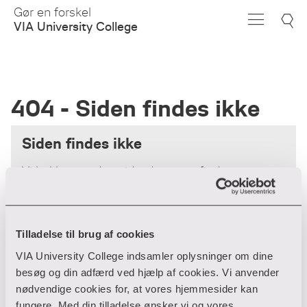
Skip
Gør en forskel
to
VIA University College
Main
Content
404 - Siden findes ikke
Siden findes ikke
Vi beklager - den side, du søger, findes
desværre ikke.
Forsiden
Tilladelse til brug af cookies
VIA University College indsamler oplysninger om dine
besøg og din adfærd ved hjælp af cookies. Vi anvender
nødvendige cookies for, at vores hjemmesider kan
fungere. Med din tilladelse ønsker vi og vores