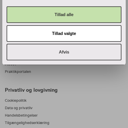
VIA Center for undervisningsmidler
Tillad alle
Ansatte og studerende
Tillad valgte
Bibliotek
Blanketter
For censorer
Afvis
Medarbejderportalen
MitVIA
Praktikportalen
Privatliv og lovgivning
Cookiepolitik
Data og privatliv
Handelsbetingelser
Tilgængelighedserklæring