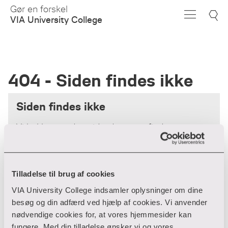
Skip
Gør en forskel
to
VIA University College
Main
Content
404 - Siden findes ikke
Siden findes ikke
Vi beklager - den side, du søger, findes
desværre ikke.
Forsiden
Tilladelse til brug af cookies
VIA University College indsamler oplysninger om dine
besøg og din adfærd ved hjælp af cookies. Vi anvender
nødvendige cookies for, at vores hjemmesider kan
fungere. Med din tilladelse ønsker vi og vores