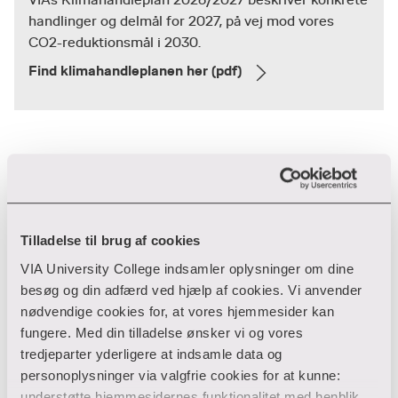
VIAs Klimahandleplan 2026/2027 beskriver konkrete
handlinger og delmål for 2027, på vej mod vores
CO2-reduktionsmål i 2030.
Find klimahandleplanen her (pdf)
Om VIAs arbejde med bæredygtig
udvikling
Tilladelse til brug af cookies
Håndaftryk og fodaftryk
VIA University College indsamler oplysninger om dine
besøg og din adfærd ved hjælp af cookies. Vi anvender
VIA ønsker at drive og gå forrest i arbejdet med en
nødvendige cookies for, at vores hjemmesider kan
bæredygtig udvikling og grøn omstilling. For at
fungere. Med din tilladelse ønsker vi og vores
målrette vores arbejde arbejder vi ud fra to
tredjeparter yderligere at indsamle data og
begreber: fodaftryk og håndaftryk.
personoplysninger via valgfrie cookies for at kunne:
understøtte hjemmesidernes funktionalitet med henblik