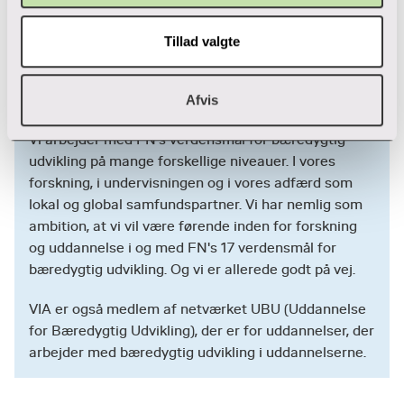
verdensmålene – lige fra ingeniører og designere,
som viser vejen med bæredygtige alternativer og
Tillad valgte
ansvarlige produktionsformer, til de
velfærdsprofessionelle, der skal forme fremtidens
samfund.
Afvis
Vi arbejder med FN's verdensmål for bæredygtig
udvikling på mange forskellige niveauer. I vores
forskning, i undervisningen og i vores adfærd som
lokal og global samfundspartner. Vi har nemlig som
ambition, at vi vil være førende inden for forskning
og uddannelse i og med FN's 17 verdensmål for
bæredygtig udvikling. Og vi er allerede godt på vej.
VIA er også medlem af netværket UBU (Uddannelse
for Bæredygtig Udvikling), der er for uddannelser, der
arbejder med bæredygtig udvikling i uddannelserne.