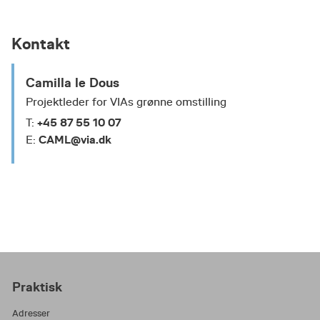
Kontakt
Camilla le Dous
Projektleder for VIAs grønne omstilling
+45 87 55 10 07
T:
CAML@via.dk
E:
Praktisk
Adresser